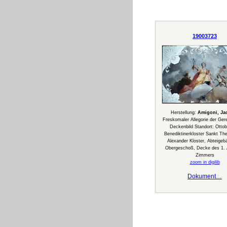
19003723
Herstellung:
Amigoni, Ja
Freskomaler Allegorie der Gere
Deckenbild Standort: Ottob
Benediktinerkloster Sankt Th
Alexander Kloster, Abteigeb
Obergeschoß, Decke des 1. 
Zimmers
zoom in digilib
Dokument…