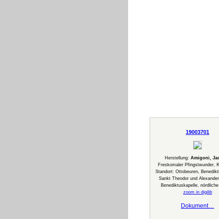
19003701
Herstellung:
Amigoni, Ja
Freskomaler Pfingstwunder, K
Standort: Ottobeuren, Benedikt
Sankt Theodor und Alexander 
Benediktuskapelle, nördlich
zoom in digilib
Dokument…