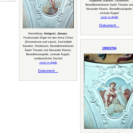
Kuppelbild Standort: Ottobeuren,
Benediktinerkloster Sankt Theodor un
Alexander Kloster, Benediktuskapelle,
zentrale Kuppel
zoom in digilib
Dokument…
Herstellung:
Amigoni, Jacopo
,
Freskomaler Engel mit den Arma Christi
(Dornenkrone und Lanze), Zwickelbild
Standort: Ottobeuren, Benediktinerkloster
19003704
Sankt Theodor und Alexander Kloster,
Benediktuskapelle, zentrale Kuppel,
nordwestlicher Zwickel
zoom in digilib
Dokument…