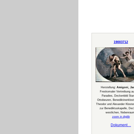
19003712
Herstellung:
Amigoni, Ja
Freskomaler Vertreibung a
Paradies, Deckenbild Stan
Ottobeuren, Benediktinerklos
Theodor und Alexander Kloster
zur Benediktuskapelle, De
westlichen, Nebenrau
zoom in digilib
Dokument…