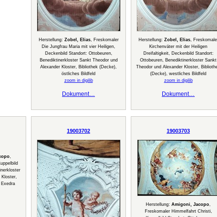
Herstellung:
Zobel, Elias
, Freskomaler
Herstellung:
Zobel, Elias
, Freskomale
Die Jungfrau Maria mit vier Heiligen,
Kirchenväter mit der Heiligen
Deckenbild Standort: Ottobeuren,
Dreifaltigkeit, Deckenbild Standort:
Benediktinerkloster Sankt Theodor und
Ottobeuren, Benediktinerkloster Sankt
Alexander Kloster, Bibliothek (Decke),
Theodor und Alexander Kloster, Biblioth
östliches Bildfeld
(Decke), westliches Bildfeld
zoom in digilib
zoom in digilib
Dokument…
Dokument…
19003702
19003703
copo
,
uppelbild
inerkloster
Kloster,
e Exedra
Herstellung:
Amigoni, Jacopo
,
Freskomaler Himmelfahrt Christi,