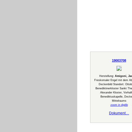
19003708
Herstellung:
Amigoni, Ja
Freskomaler Engel mit dem Ab
Deckenbild Standort: Ottob
Benediktinerkloster Sankt Th
Alexander Kloster, Vorhall
Benediktuskapelle, Deck
Mittelraums
zoom in digilib
Dokument…