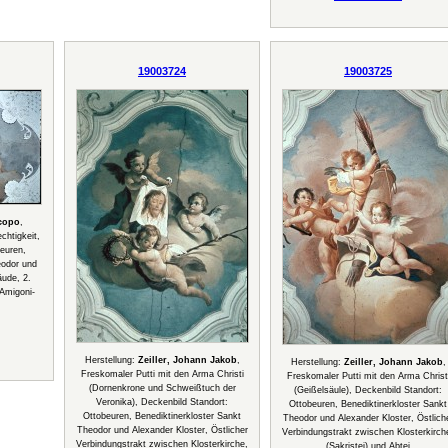
19003724
19003725
copo
,
chtigkeit,
euren,
eodor und
äude, 2.
Amigoni-
Herstellung:
Zeiller, Johann Jakob
,
Herstellung:
Zeiller, Johann Jakob
,
Freskomaler Putti mit den Arma Christi
Freskomaler Putti mit den Arma Christ
(Dornenkrone und Schweißtuch der
(Geißelsäule), Deckenbild Standort:
Veronika), Deckenbild Standort:
Ottobeuren, Benediktinerkloster Sankt
Ottobeuren, Benediktinerkloster Sankt
Theodor und Alexander Kloster, Östlich
Theodor und Alexander Kloster, Östlicher
Verbindungstrakt zwischen Klosterkirch
Verbindungstrakt zwischen Klosterkirche,
(Sakristei) und Abtei