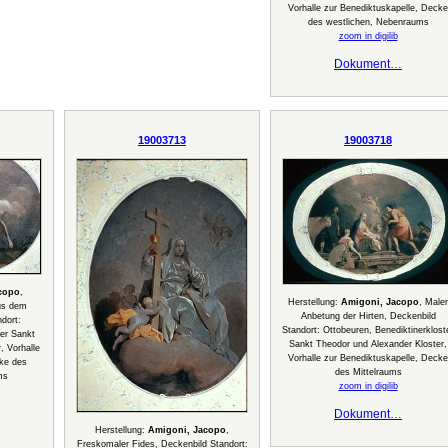
Vorhalle zur Benediktuskapelle, Decke
des westlichen, Nebenraums
zoom in digilib
Dokument…
19003713
19003718
copo
,
Herstellung:
Amigoni, Jacopo
, Maler
us dem
Anbetung der Hirten, Deckenbild
dort:
Standort: Ottobeuren, Benediktinerklost
ter Sankt
Sankt Theodor und Alexander Kloster,
, Vorhalle
Vorhalle zur Benediktuskapelle, Decke
cke des
des Mittelraums
ms
zoom in digilib
Dokument…
Herstellung:
Amigoni, Jacopo
,
Freskomaler Fides, Deckenbild Standort: