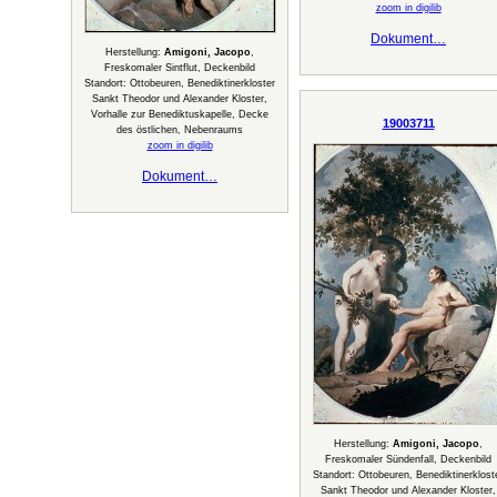
zoom in digilib
Dokument…
Herstellung:
Amigoni, Jacopo
,
Freskomaler Sintflut, Deckenbild
Standort: Ottobeuren, Benediktinerkloster
Sankt Theodor und Alexander Kloster,
Vorhalle zur Benediktuskapelle, Decke
19003711
des östlichen, Nebenraums
zoom in digilib
Dokument…
Herstellung:
Amigoni, Jacopo
,
Freskomaler Sündenfall, Deckenbild
Standort: Ottobeuren, Benediktinerklost
Sankt Theodor und Alexander Kloster,