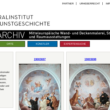
PARTNER
URHEBERRECHT
IM
ORTE
KÜNSTLER
EXPERTENSUCHE
19003697
19003698
eskomaler
eiligen
ssino,
euren,
eodor und
thek