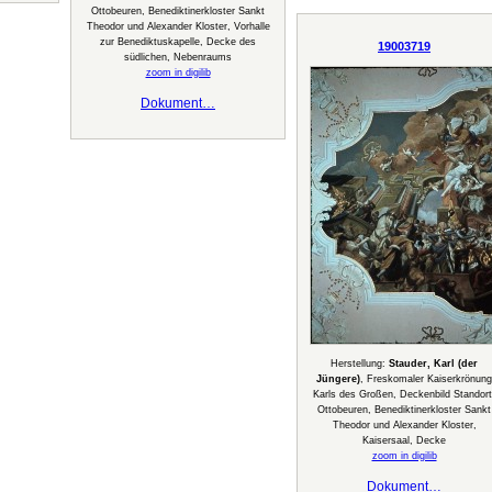
Ottobeuren, Benediktinerkloster Sankt
Theodor und Alexander Kloster, Vorhalle
zur Benediktuskapelle, Decke des
19003719
südlichen, Nebenraums
zoom in digilib
Dokument…
Herstellung:
Stauder, Karl (der
Jüngere)
, Freskomaler Kaiserkrönung
Karls des Großen, Deckenbild Standort
Ottobeuren, Benediktinerkloster Sankt
Theodor und Alexander Kloster,
Kaisersaal, Decke
zoom in digilib
Dokument…