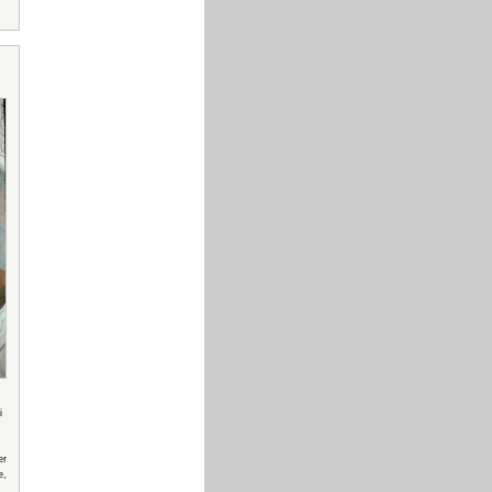
i
er
e,