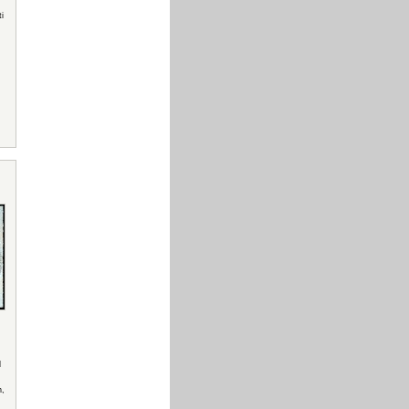
i
d
n,