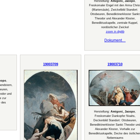
Herstellung:
Amigoni, Jacopo
,
Freskomaler Engel mit den Arma Christ
(Martersäule), Zwickelbild Standort:
Ottobeuren, Benediktinerkloster Sankt
Theodor und Alexander Kloster,
Benediktuskapelle, zentrale Kuppel,
nordöstlicher Zwickel
zoom in digilib
Dokument…
19003709
19003710
copo
,
endstern,
euren,
eodor und
e zur
e des
Herstellung:
Amigoni, Jacopo
,
Freskomaler Dankopfer Noahs,
Deckenbild Standort: Ottobeuren,
Benediktinerkloster Sankt Theodor un
Alexander Kloster, Vorhalle zur
Benediktuskapelle, Decke des östliche
Nebenraums