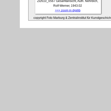
ZI2610_0567
Gesamtansicht, Aufn. Nehrdich,
Rolf-Werner, 1943.02
>>> zoom in digilib
copyright Foto Marburg & Zentralinstitut für Kunstgeschic