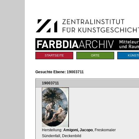
Benutzerspezifische
Direkt
Werkzeuge
zum
Inhalt
|
Direkt
zur
Navigation
Sektionen
STARTSEITE
ORTE
KÜNST
Gesuchte Ebene:
19003711
19003711
Herstellung:
Amigoni, Jacopo
, Freskomaler
Sündenfall, Deckenbild