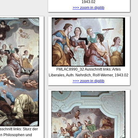
1943.02
>>> zoom in digilib
FMLAC8990_32
Ausschnitt links: Artes
Liberales, Aufn. Nehrdich, Rolf-Werner, 1943.02
>>> zoom in digilib
schnitt links: Sturz der
en Philosophen und