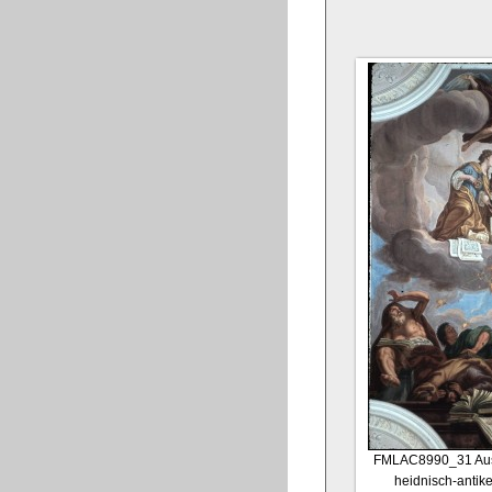
FMLAC8990_31
Aus
heidnisch-antik