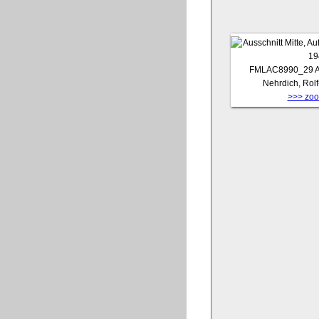
FMLAC8990_29
A
Nehrdich, Rol
>>> zoom