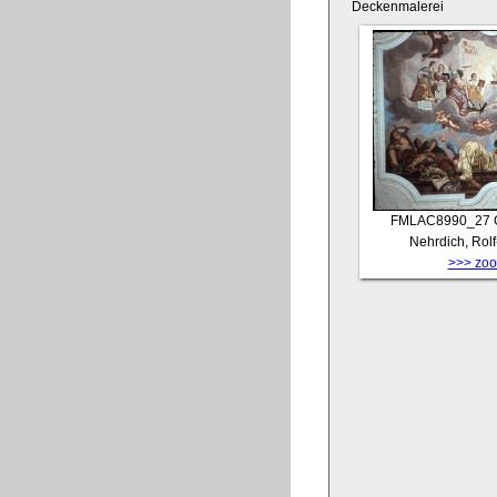
Deckenmalerei
FMLAC8990_27
Nehrdich, Rol
>>> zoom