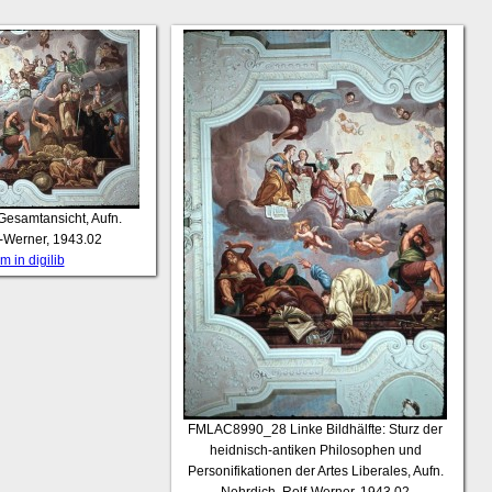
Gesamtansicht, Aufn.
f-Werner, 1943.02
 in digilib
FMLAC8990_28
Linke Bildhälfte: Sturz der
heidnisch-antiken Philosophen und
Personifikationen der Artes Liberales, Aufn.
Nehrdich, Rolf-Werner, 1943.02