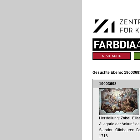
Benutzerspezifische
Direkt
Werkzeuge
zum
Inhalt
|
Direkt
zur
Navigation
Sektionen
STARTSEITE
Gesuchte Ebene:
1900369
19003693
Herstellung:
Zobel, Elia
Allegorie der Ankunft d
Standort: Ottobeuren, Be
1716