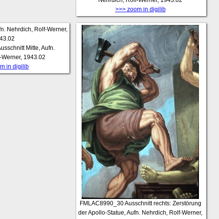
>>> zoom in digilib
usschnitt Mitte, Aufn.
f-Werner, 1943.02
 in digilib
FMLAC8990_30
Ausschnitt rechts: Zerstörung
der Apollo-Statue, Aufn. Nehrdich, Rolf-Werner,