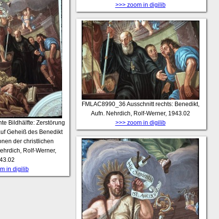
>>> zoom in digilib
FMLAC8990_36
Ausschnitt rechts: Benedikt,
Aufn. Nehrdich, Rolf-Werner, 1943.02
te Bildhälfte: Zerstörung
>>> zoom in digilib
auf Geheiß des Benedikt
onen der christlichen
ehrdich, Rolf-Werner,
43.02
 in digilib