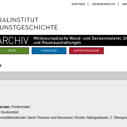
PARTNER
URHEBERRECHT
IM
ORTE
KÜNSTLER
EXPERTENSUCHE
8
Jacopo
, Freskomaler
, Deckenbild
enediktinerkloster Sankt Theodor und Alexander, Kloster, Abteigebäude, 2. Oberge