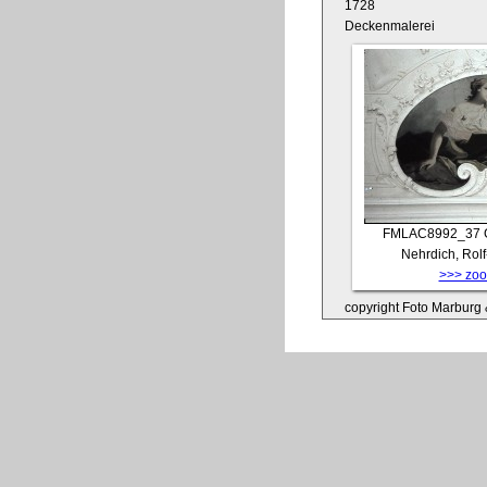
1728
Deckenmalerei
FMLAC8992_37
Nehrdich, Rol
>>> zoom
copyright Foto Marburg &