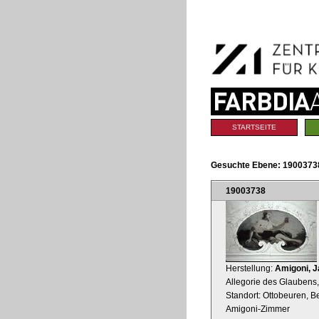
Benutzerspezifische
Direkt
Werkzeuge
zum
Inhalt
|
Direkt
zur
Navigation
Sektionen
STARTSEITE
Gesuchte Ebene:
1900373
19003738
Herstellung:
Amigoni, 
Allegorie des Glaubens
Standort: Ottobeuren, B
Amigoni-Zimmer