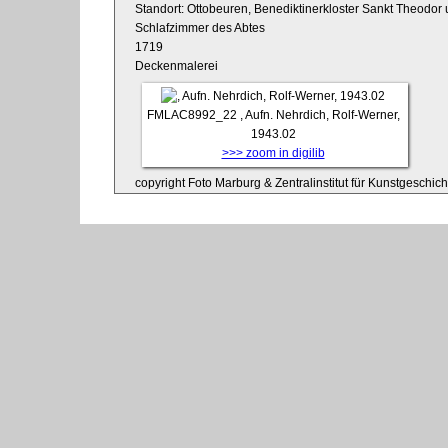
Standort: Ottobeuren, Benediktinerkloster Sankt Theodor 
Schlafzimmer des Abtes
1719
Deckenmalerei
FMLAC8992_22
, Aufn. Nehrdich, Rolf-Werner,
1943.02
>>> zoom in digilib
copyright Foto Marburg & Zentralinstitut für Kunstgeschic