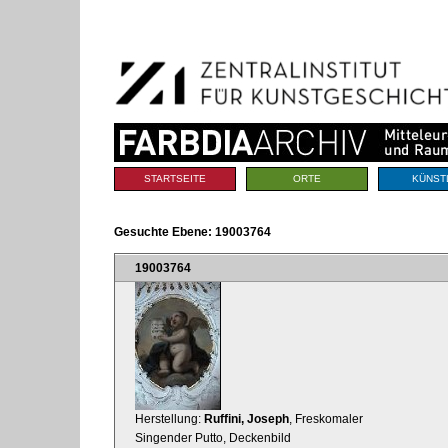
Benutzerspezifische
Direkt
Werkzeuge
zum
Inhalt
|
Direkt
zur
Navigation
Sektionen
STARTSEITE
ORTE
KÜNST
Gesuchte Ebene:
19003764
19003764
Herstellung:
Ruffini, Joseph
, Freskomaler
Singender Putto, Deckenbild