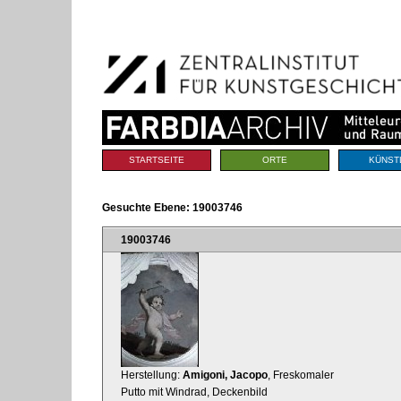
Benutzerspezifische
Direkt
Werkzeuge
zum
Inhalt
|
Direkt
zur
Navigation
Sektionen
STARTSEITE
ORTE
KÜNST
Gesuchte Ebene:
19003746
19003746
Herstellung:
Amigoni, Jacopo
, Freskomaler
Putto mit Windrad, Deckenbild