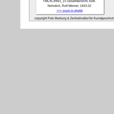
FMLAC8993_15
Gesamtansicht, Aufn.
Nehrdich, Rolf-Werner, 1943.02
>>> zoom in digilib
copyright Foto Marburg & Zentralinstitut für Kunstgeschic