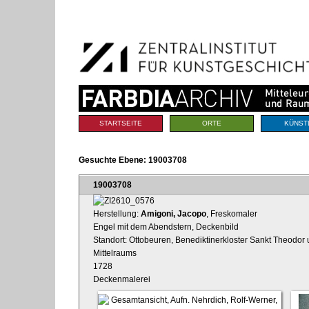
Benutzerspezifische
Direkt
Werkzeuge
zum
Inhalt
|
Direkt
zur
Navigation
Sektionen
STARTSEITE
ORTE
KÜNST
Gesuchte Ebene:
19003708
19003708
Herstellung:
Amigoni, Jacopo
, Freskomaler
Engel mit dem Abendstern, Deckenbild
Standort: Ottobeuren, Benediktinerkloster Sankt Theodor 
Mittelraums
1728
Deckenmalerei