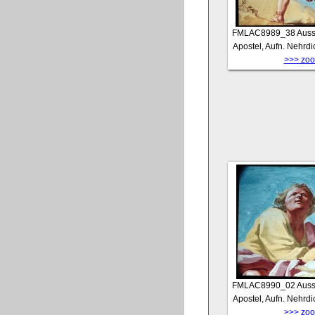
FMLAC8989_38
Auss
Apostel, Aufn. Nehrdi
>>> zoom
FMLAC8990_02
Auss
Apostel, Aufn. Nehrdi
>>> zoom