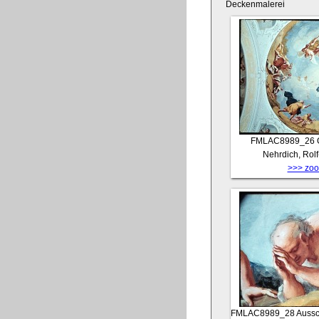
Deckenmalerei
FMLAC8989_26
Nehrdich, Rol
>>> zoom
FMLAC8989_28
Aussc