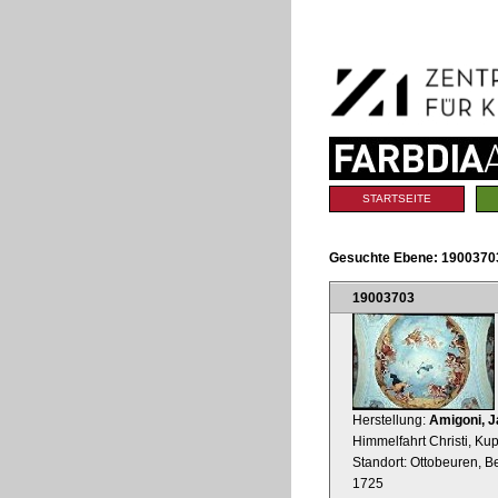
Benutzerspezifische
Direkt
Werkzeuge
zum
Inhalt
|
Direkt
zur
Navigation
Sektionen
STARTSEITE
Gesuchte Ebene:
1900370
19003703
Herstellung:
Amigoni, 
Himmelfahrt Christi, Kup
Standort: Ottobeuren, B
1725