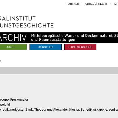
PARTNER
URHEBERRECHT
IM
ORTE
KÜNSTLER
EXPERTENSUCHE
3
Jacopo
, Freskomaler
pelbild
enediktinerkloster Sankt Theodor und Alexander, Kloster, Benediktuskapelle, zentr