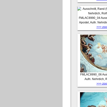
FMLAC8990_04
Auss
Apostel, Aufn. Nehrdi
>>> zoom
FMLAC8990_06
Aus
Aufn. Nehrdich, 
>>> zoom