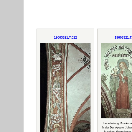
19003321,T,012
19003321,T
Überarbeitung:
Bocksbe
Maler Der Apostel Joha
Standort: Memmingen,