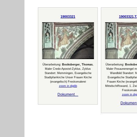
19003321
19003321,T
Überarbeitung:
Bocksberger, Thomas
,
Überarbeitung:
Bocksbe
Maler Credo-Apostel-Zyklus, Zyklus
Maler Posaunenengel m
Standort: Memmingen, Evangelische
Wandbild Standort:
Stadtpfarrkirche Unser Frauen Kirche
Evangelische Stadtpfar
(evangelisch) Freskomalerei
Frauen Kirche (evangeli
zoom in digilib
Mittelschiffswand, 1. Zw
Freskomale
Dokument…
zoom in digi
Dokumen