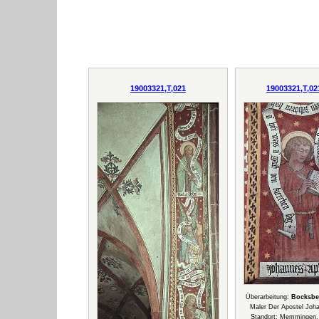
19003321,T,021
19003321,T,02
Überarbeitung:
Bocksbe
Maler Der Apostel Joha
Standort: Memmingen,