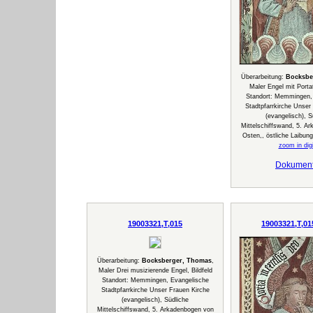
Überarbeitung:
Bocksbe
Maler Engel mit Porta
Standort: Memmingen,
Stadtpfarrkirche Unser
(evangelisch), S
Mittelschiffswand, 5. A
Osten,, östliche Laibun
zoom in digi
Dokumen
19003321,T,015
19003321,T,01
Überarbeitung:
Bocksberger, Thomas
,
Maler Drei musizierende Engel, Bildfeld
Standort: Memmingen, Evangelische
Stadtpfarrkirche Unser Frauen Kirche
(evangelisch), Südliche
Mittelschiffswand, 5. Arkadenbogen von