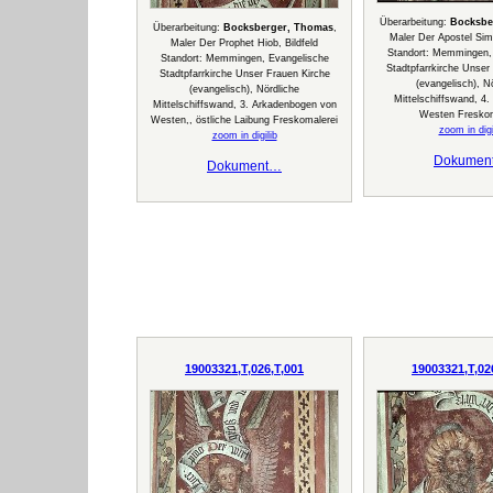
Überarbeitung:
Bocksbe
Überarbeitung:
Bocksberger, Thomas
,
Maler Der Apostel Si
Maler Der Prophet Hiob, Bildfeld
Standort: Memmingen,
Standort: Memmingen, Evangelische
Stadtpfarrkirche Unser
Stadtpfarrkirche Unser Frauen Kirche
(evangelisch), N
(evangelisch), Nördliche
Mittelschiffswand, 4.
Mittelschiffswand, 3. Arkadenbogen von
Westen Freskom
Westen,, östliche Laibung Freskomalerei
zoom in digi
zoom in digilib
Dokumen
Dokument…
19003321,T,026,T,001
19003321,T,02