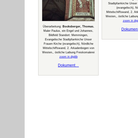
Stadtpfarrkirche Unser
(evangelisch), N
Mittelschiffswand, 2. A
Westen,, östliche Laibun
zoom in digi
Überarbeitung:
Bocksberger, Thomas
,
Dokumen
Maler Paulus, ein Engel und Johannes,
Bildfeld Standort: Memmingen,
Evangelische Stadtpfarrkirche Unser
Frauen Kirche (evangelisch), Nördliche
Mittelschiffswand, 2. Arkadenbogen von
Westen,, östliche Laibung Freskomalerei
zoom in digilib
Dokument…