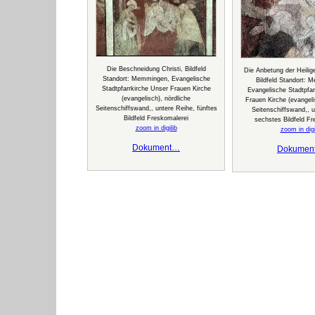
Die Beschneidung Christi, Bildfeld
Die Anbetung der Heilig
Standort: Memmingen, Evangelische
Bildfeld Standort: 
Stadtpfarrkirche Unser Frauen Kirche
Evangelische Stadtpfar
(evangelisch), nördliche
Frauen Kirche (evangeli
Seitenschiffswand,, untere Reihe, fünftes
Seitenschiffswand,, u
Bildfeld Freskomalerei
sechstes Bildfeld Fr
zoom in digilib
zoom in digi
Dokument…
Dokumen