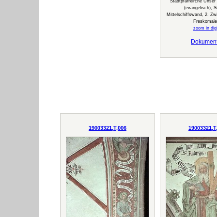
Stadtpfarrkirche Unser
(evangelisch), S
Mittelschiffswand, 2. Zw
Freskomale
zoom in digi
Dokumen
19003321,T,006
19003321,T