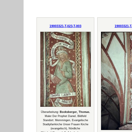
19003321,T,023,T,003
19003321,T
Überarbeitung:
Bocksberger, Thomas
,
Maler Der Prophet Daniel, Bildfeld
Standort: Memmingen, Evangelische
Stadtpfarrkirche Unser Frauen Kirche
(evangelisch), Nördliche