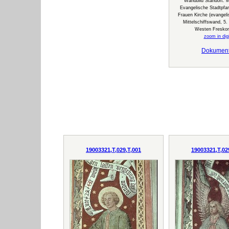
Wandbild Standort:
Evangelische Stadtpfar
Frauen Kirche (evangeli
Mittelschiffswand, 5.
Westen Freskom
zoom in digi
Dokumen
19003321,T,029,T,001
19003321,T,02