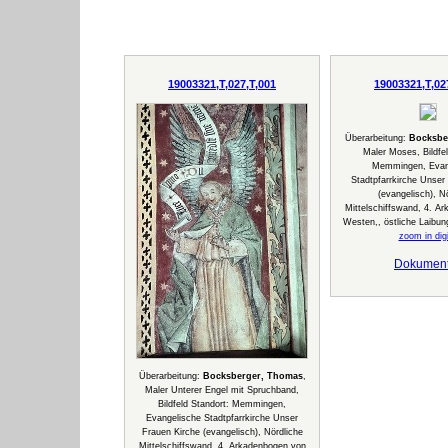
19003321,T,027,T,001
19003321,T,02
Überarbeitung:
Bocksbe
Maler Moses, Bildfel
Memmingen, Evan
Stadtpfarrkirche Unser
(evangelisch), N
Mittelschiffswand, 4. A
Westen,, östliche Laibun
zoom in digi
Dokumen
Überarbeitung:
Bocksberger, Thomas
,
Maler Unterer Engel mit Spruchband,
Bildfeld Standort: Memmingen,
Evangelische Stadtpfarrkirche Unser
Frauen Kirche (evangelisch), Nördliche
Mittelschiffswand, 4. Arkadenbogen von