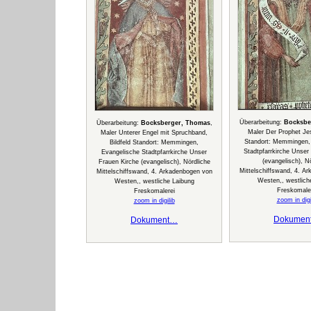
Überarbeitung:
Bocksbe
Überarbeitung:
Bocksberger, Thomas
,
Maler Der Prophet Jes
Maler Unterer Engel mit Spruchband,
Standort: Memmingen,
Bildfeld Standort: Memmingen,
Stadtpfarrkirche Unser
Evangelische Stadtpfarrkirche Unser
(evangelisch), N
Frauen Kirche (evangelisch), Nördliche
Mittelschiffswand, 4. A
Mittelschiffswand, 4. Arkadenbogen von
Westen,, westlich
Westen,, westliche Laibung
Freskomale
Freskomalerei
zoom in digi
zoom in digilib
Dokumen
Dokument…