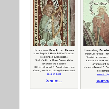
Überarbeitung:
Bocksberger, Thomas
,
Überarbeitung:
Bocksbe
Maler Engel mit Harfe, Bildfeld Standort:
Maler Der Apostel Tho
Memmingen, Evangelische
Standort: Memmingen,
Stadtpfarrkirche Unser Frauen Kirche
Stadtpfarrkirche Unser
(evangelisch), Südliche
(evangelisch), S
Mittelschiffswand, 5. Arkadenbogen von
Mittelschiffswand, 6. Zw
Osten,, westliche Laibung Freskomalerei
Freskomale
zoom in digilib
zoom in digi
Dokument…
Dokumen