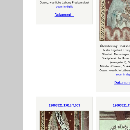
Osten,, westliche Laibung Freskomalerei
zoom in digilib
Dokument…
Überarbeitung:
Bocksbe
Maler Engel mit Tromp
Standort: Memmingen,
Stadtpfarrkirche Unser
(evangelisch), S
Mittelschiffswand, 5. A
Osten,, westliche Laibun
zoom in digi
Dokumen
19003321,T,015,T,003
19003321,T