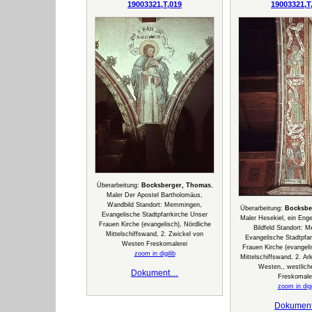
19003321,T,019
19003321,T
Überarbeitung:
Bocksberger, Thomas
,
Maler Der Apostel Bartholomäus,
Wandbild Standort: Memmingen,
Überarbeitung:
Bocksbe
Evangelische Stadtpfarrkirche Unser
Maler Hesekiel, ein Eng
Frauen Kirche (evangelisch), Nördliche
Bildfeld Standort: 
Mittelschiffswand, 2. Zwickel von
Evangelische Stadtpfar
Westen Freskomalerei
Frauen Kirche (evangeli
zoom in digilib
Mittelschiffswand, 2. A
Westen,, westlich
Dokument…
Freskomale
zoom in digi
Dokumen