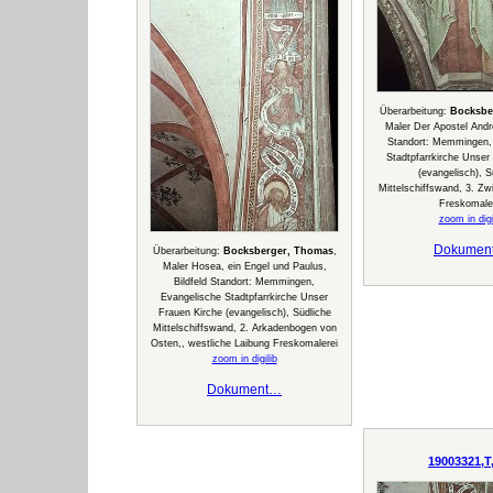
Überarbeitung:
Bocksbe
Maler Der Apostel And
Standort: Memmingen,
Stadtpfarrkirche Unser
(evangelisch), S
Mittelschiffswand, 3. Zw
Freskomale
zoom in digi
Dokumen
Überarbeitung:
Bocksberger, Thomas
,
Maler Hosea, ein Engel und Paulus,
Bildfeld Standort: Memmingen,
Evangelische Stadtpfarrkirche Unser
Frauen Kirche (evangelisch), Südliche
Mittelschiffswand, 2. Arkadenbogen von
Osten,, westliche Laibung Freskomalerei
zoom in digilib
Dokument…
19003321,T