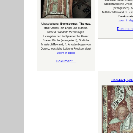
Stadtpfarrkirche Unser
(evangelisch), S
Mittelschiffswand, 5. Zw
Freskomale
zoom in digi
Überarbeitung:
Bocksberger, Thomas
,
Maler Jonas, ein Engel und Markus,
Dokumen
Bildfeld Standort: Memmingen,
Evangelische Stadtpfarrkirche Unser
Frauen Kirche (evangelisch), Südliche
Mittelschiffswand, 4. Arkadenbogen von
Osten,, westliche Laibung Freskomalerei
zoom in digilib
Dokument…
19003321,T,01