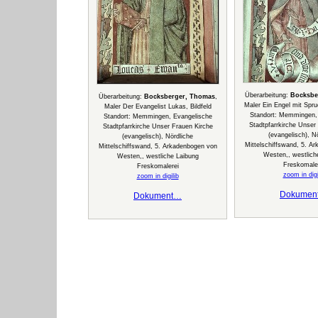
Überarbeitung:
Bocksbe
Überarbeitung:
Bocksberger, Thomas
,
Maler Ein Engel mit Spru
Maler Der Evangelist Lukas, Bildfeld
Standort: Memmingen,
Standort: Memmingen, Evangelische
Stadtpfarrkirche Unser
Stadtpfarrkirche Unser Frauen Kirche
(evangelisch), N
(evangelisch), Nördliche
Mittelschiffswand, 5. A
Mittelschiffswand, 5. Arkadenbogen von
Westen,, westlich
Westen,, westliche Laibung
Freskomale
Freskomalerei
zoom in digi
zoom in digilib
Dokumen
Dokument…