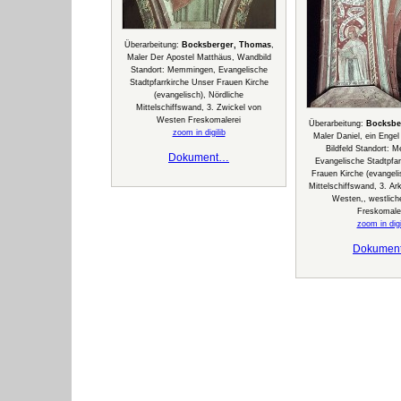
Überarbeitung:
Bocksberger, Thomas
,
Maler Der Apostel Matthäus, Wandbild
Standort: Memmingen, Evangelische
Stadtpfarrkirche Unser Frauen Kirche
(evangelisch), Nördliche
Mittelschiffswand, 3. Zwickel von
Westen Freskomalerei
Überarbeitung:
Bocksbe
zoom in digilib
Maler Daniel, ein Engel
Bildfeld Standort: 
Dokument…
Evangelische Stadtpfar
Frauen Kirche (evangeli
Mittelschiffswand, 3. A
Westen,, westlich
Freskomale
zoom in digi
Dokumen