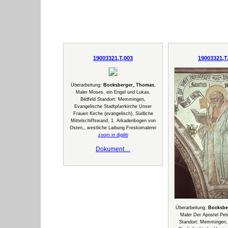
19003321,T,003
19003321,T
Überarbeitung:
Bocksberger, Thomas
,
Maler Moses, ein Engel und Lukas,
Bildfeld Standort: Memmingen,
Evangelische Stadtpfarrkirche Unser
Frauen Kirche (evangelisch), Südliche
Mittelschiffswand, 1. Arkadenbogen von
Osten,, westliche Laibung Freskomalerei
zoom in digilib
Dokument…
Überarbeitung:
Bocksbe
Maler Der Apostel Pet
Standort: Memmingen,