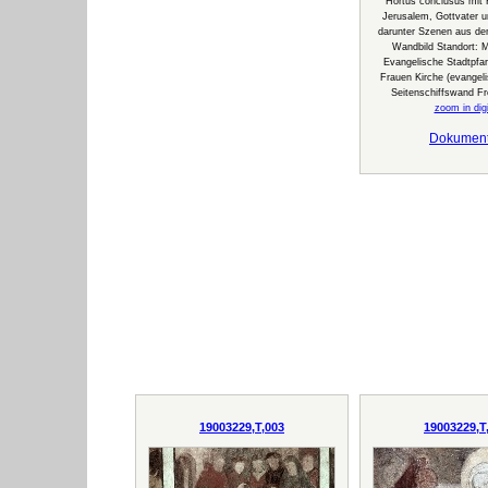
Hortus conclusus mit
Jerusalem, Gottvater u
darunter Szenen aus de
Wandbild Standort:
Evangelische Stadtpfar
Frauen Kirche (evangeli
Seitenschiffswand F
zoom in digi
Dokumen
19003229,T,003
19003229,T