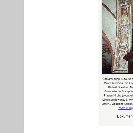
Überarbeitung:
Bocksbe
Maler Jeremias, ein En
Bildfeld Standort: 
Evangelische Stadtpfar
Frauen Kirche (evangeli
Mittelschiffswand, 3. A
Osten,, westliche Laibun
zoom in digi
Dokumen