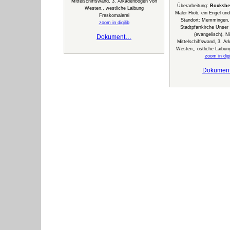
Mittelschiffswand, 3. Arkadenbogen von
Überarbeitung:
Bocksbe
Westen,, westliche Laibung
Maler Hiob, ein Engel und
Freskomalerei
Standort: Memmingen,
zoom in digilib
Stadtpfarrkirche Unser
(evangelisch), N
Dokument…
Mittelschiffswand, 3. A
Westen,, östliche Laibun
zoom in digi
Dokumen