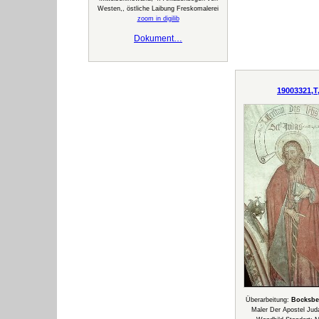
Westen,, östliche Laibung Freskomalerei
zoom in digilib
Dokument…
19003321,T
Überarbeitung:
Bocksbe
Maler Der Apostel Ju