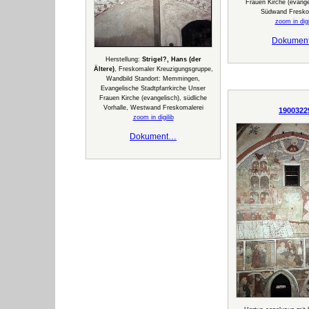
Frauen Kirche (evange
Südwand Fresko
zoom in digi
Dokumen
Herstellung:
Strigel?, Hans (der
Ältere)
, Freskomaler Kreuzigungsgruppe,
Wandbild Standort: Memmingen,
Evangelische Stadtpfarrkirche Unser
Frauen Kirche (evangelisch), südliche
Vorhalle, Westwand Freskomalerei
1900322
zoom in digilib
Dokument…