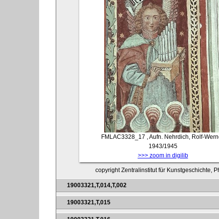
FMLAC3328_17
, Aufn. Nehrdich, Rolf-Wern
1943/1945
>>> zoom in digilib
copyright Zentralinstitut für Kunstgeschichte,
19003321,T,014,T,002
19003321,T,015