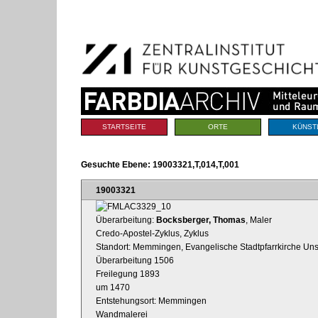
Benutzerspezifische
Direkt
Werkzeuge
zum
Inhalt
|
Direkt
zur
Navigation
Sektionen
STARTSEITE
ORTE
KÜNST
Gesuchte Ebene:
19003321,T,014,T,001
19003321
Überarbeitung:
Bocksberger, Thomas
, Maler
Credo-Apostel-Zyklus, Zyklus
Standort: Memmingen, Evangelische Stadtpfarrkirche Uns
Überarbeitung 1506
Freilegung 1893
um 1470
Entstehungsort: Memmingen
Wandmalerei