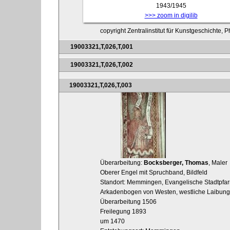
1943/1945
>>> zoom in digilib
copyright Zentralinstitut für Kunstgeschichte,
19003321,T,026,T,001
19003321,T,026,T,002
19003321,T,026,T,003
Überarbeitung:
Bocksberger, Thomas
, Maler
Oberer Engel mit Spruchband, Bildfeld
Standort: Memmingen, Evangelische Stadtpfarrk
Arkadenbogen von Westen, westliche Laibung
Überarbeitung 1506
Freilegung 1893
um 1470