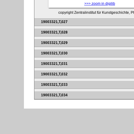
>>> zoom in digilib
copyright Zentralinstitut für Kunstgeschichte,
19003321,T,027
19003321,T,028
19003321,T,029
19003321,T,030
19003321,T,031
19003321,T,032
19003321,T,033
19003321,T,034