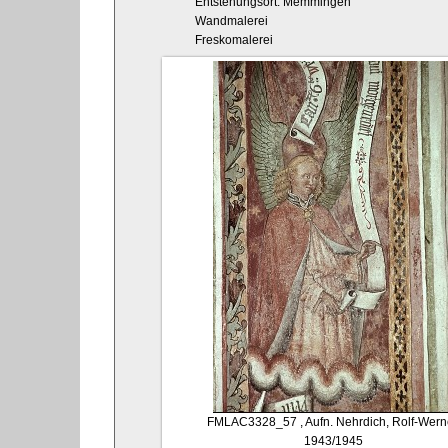
Entstehungsort: Memmingen
Wandmalerei
Freskomalerei
FMLAC3328_57
, Aufn. Nehrdich, Rolf-Wern
1943/1945