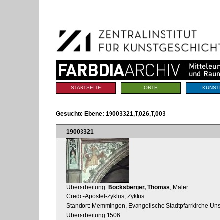
Benutzerspezifische
Direkt
Werkzeuge
zum
Inhalt
|
Direkt
zur
Navigation
Sektionen
STARTSEITE
ORTE
KÜNST
Gesuchte Ebene:
19003321,T,026,T,003
19003321
Überarbeitung:
Bocksberger, Thomas
, Maler
Credo-Apostel-Zyklus, Zyklus
Standort: Memmingen, Evangelische Stadtpfarrkirche Uns
Überarbeitung 1506