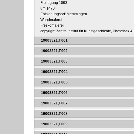
Freilegung 1893
um 1470
Entstehungsort: Memmingen
Wandmalerei
Freskomalerei
copyright Zentralinstitut für Kunstgeschichte, Photothek 
19003321,T,001
19003321,T,002
19003321,T,003
19003321,T,004
19003321,T,005
19003321,T,006
19003321,T,007
19003321,T,008
19003321,T,009