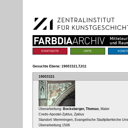
Benutzerspezifische
Direkt
Werkzeuge
zum
Inhalt
|
Direkt
zur
Navigation
Sektionen
STARTSEITE
ORTE
KÜNST
Gesuchte Ebene:
19003321,T,011
19003321
Überarbeitung:
Bocksberger, Thomas
, Maler
Credo-Apostel-Zyklus, Zyklus
Standort: Memmingen, Evangelische Stadtpfarrkirche Uns
Überarbeitung 1506