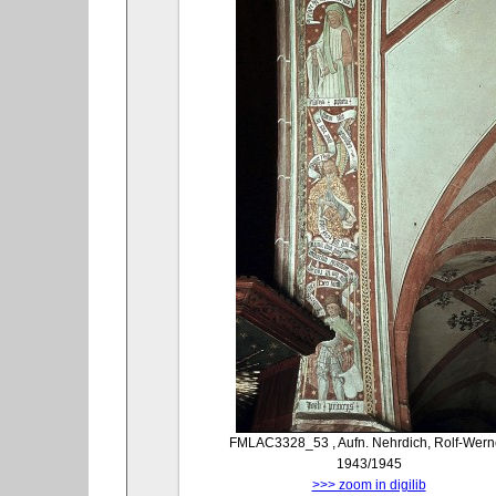
FMLAC3328_53
, Aufn. Nehrdich, Rolf-Wern
1943/1945
>>> zoom in digilib