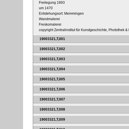
Freilegung 1893
um 1470
Entstehungsort: Memmingen
Wandmalerei
Freskomalerei
copyright Zentralinstitut für Kunstgeschichte, Photothek 
19003321,T,001
19003321,T,002
19003321,T,003
19003321,T,004
19003321,T,005
19003321,T,006
19003321,T,007
19003321,T,008
19003321,T,009