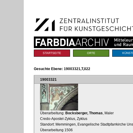
Benutzerspezifische
Direkt
Werkzeuge
zum
Inhalt
|
Direkt
zur
Navigation
Sektionen
STARTSEITE
ORTE
KÜNST
Gesuchte Ebene:
19003321,T,022
19003321
Überarbeitung:
Bocksberger, Thomas
, Maler
Credo-Apostel-Zyklus, Zyklus
Standort: Memmingen, Evangelische Stadtpfarrkirche Uns
Überarbeitung 1506