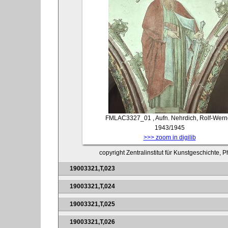
FMLAC3327_01
, Aufn. Nehrdich, Rolf-Wern
1943/1945
>>> zoom in digilib
copyright Zentralinstitut für Kunstgeschichte,
19003321,T,023
19003321,T,024
19003321,T,025
19003321,T,026