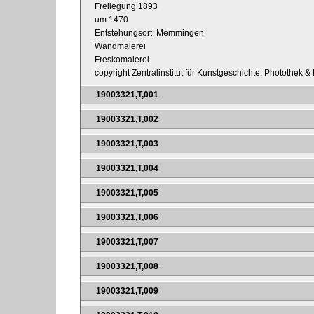
Freilegung 1893
um 1470
Entstehungsort: Memmingen
Wandmalerei
Freskomalerei
copyright Zentralinstitut für Kunstgeschichte, Photothek 
19003321,T,001
19003321,T,002
19003321,T,003
19003321,T,004
19003321,T,005
19003321,T,006
19003321,T,007
19003321,T,008
19003321,T,009