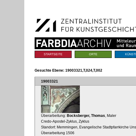
Benutzerspezifische
Direkt
Werkzeuge
zum
Inhalt
|
Direkt
zur
Navigation
Sektionen
STARTSEITE
ORTE
KÜNST
Gesuchte Ebene:
19003321,T,024,T,002
19003321
Überarbeitung:
Bocksberger, Thomas
, Maler
Credo-Apostel-Zyklus, Zyklus
Standort: Memmingen, Evangelische Stadtpfarrkirche Uns
Überarbeitung 1506