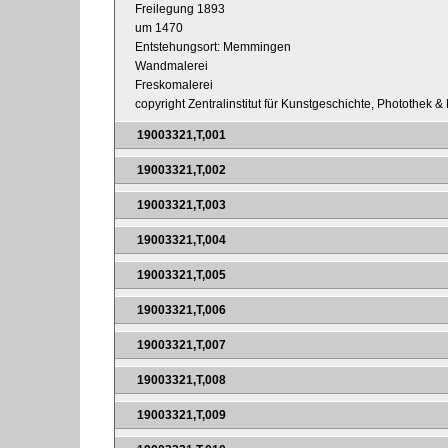
Freilegung 1893
um 1470
Entstehungsort: Memmingen
Wandmalerei
Freskomalerei
copyright Zentralinstitut für Kunstgeschichte, Photothek 
19003321,T,001
19003321,T,002
19003321,T,003
19003321,T,004
19003321,T,005
19003321,T,006
19003321,T,007
19003321,T,008
19003321,T,009