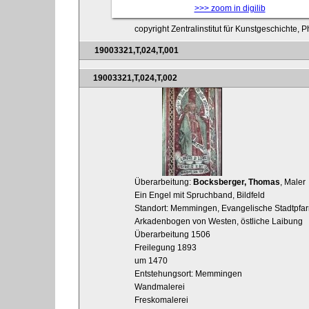
>>> zoom in digilib
copyright Zentralinstitut für Kunstgeschichte,
19003321,T,024,T,001
19003321,T,024,T,002
Überarbeitung:
Bocksberger, Thomas
, Maler
Ein Engel mit Spruchband, Bildfeld
Standort: Memmingen, Evangelische Stadtpfarrk
Arkadenbogen von Westen, östliche Laibung
Überarbeitung 1506
Freilegung 1893
um 1470
Entstehungsort: Memmingen
Wandmalerei
Freskomalerei