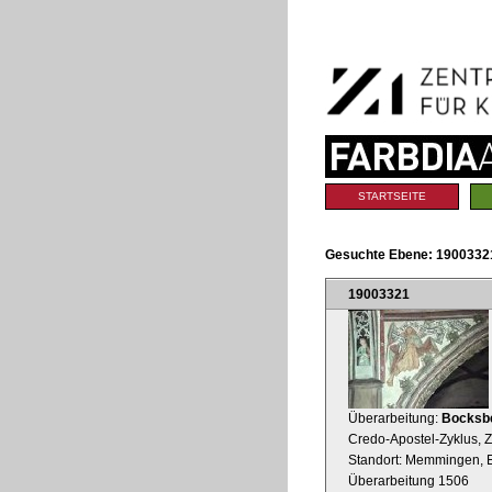
Benutzerspezifische
Direkt
Werkzeuge
zum
Inhalt
|
Direkt
zur
Navigation
Sektionen
STARTSEITE
Gesuchte Ebene:
19003321
19003321
Überarbeitung:
Bocksb
Credo-Apostel-Zyklus, Z
Standort: Memmingen, E
Überarbeitung 1506