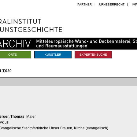
PARTNER
URHEBERRECHT
IM
ORTE
KÜNSTLER
EXPERTENSUCHE
,T,030
erger, Thomas
, Maler
yklus
vangelische Stadtpfarrkirche Unser Frauen, Kirche (evangelisch)