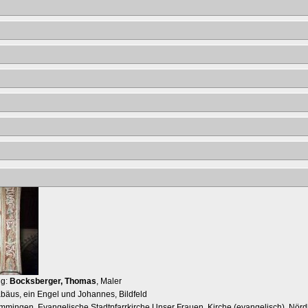
ng:
Bocksberger, Thomas
, Maler
äus, ein Engel und Johannes, Bildfeld
mmingen, Evangelische Stadtpfarrkirche Unser Frauen, Kirche (evangelisch), Nördli