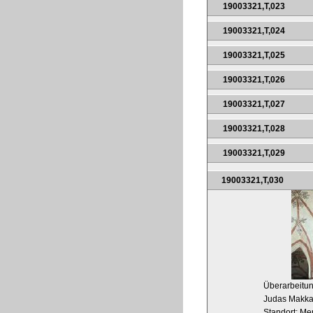
19003321,T,023
19003321,T,024
19003321,T,025
19003321,T,026
19003321,T,027
19003321,T,028
19003321,T,029
19003321,T,030
Überarbeitu
Judas Makkab
Standort: Me