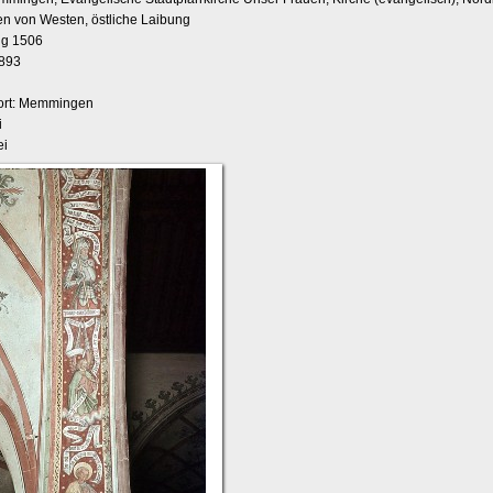
n von Westen, östliche Laibung
ng 1506
1893
ort: Memmingen
i
ei