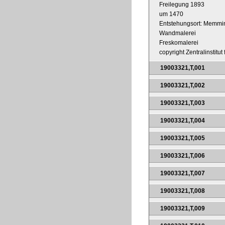
Freilegung 1893
um 1470
Entstehungsort: Memm
Wandmalerei
Freskomalerei
copyright Zentralinstitu
19003321,T,001
19003321,T,002
19003321,T,003
19003321,T,004
19003321,T,005
19003321,T,006
19003321,T,007
19003321,T,008
19003321,T,009