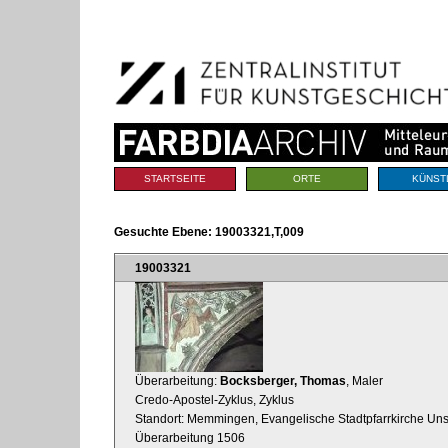
Benutzerspezifische
Direkt
Werkzeuge
zum
Inhalt
|
Direkt
zur
Navigation
Sektionen
STARTSEITE
ORTE
KÜNST
Gesuchte Ebene:
19003321,T,009
19003321
Überarbeitung:
Bocksberger, Thomas
, Maler
Credo-Apostel-Zyklus, Zyklus
Standort: Memmingen, Evangelische Stadtpfarrkirche Uns
Überarbeitung 1506