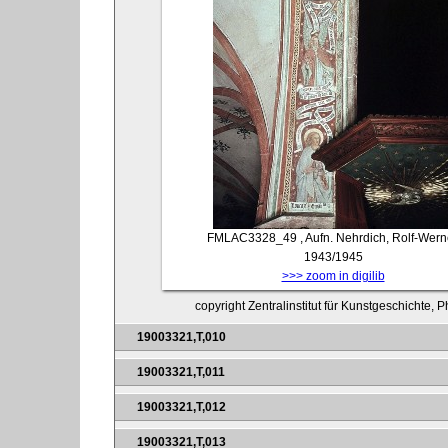
FMLAC3328_49
, Aufn. Nehrdich, Rolf-Wern
1943/1945
>>> zoom in digilib
copyright Zentralinstitut für Kunstgeschichte,
19003321,T,010
19003321,T,011
19003321,T,012
19003321,T,013