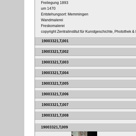
Freilegung 1893
um 1470
Entstehungsort: Memmingen
Wandmalerei
Freskomalerei
copyright Zentralinstitut für Kunstgeschichte, Photothek 
19003321,T,001
19003321,T,002
19003321,T,003
19003321,T,004
19003321,T,005
19003321,T,006
19003321,T,007
19003321,T,008
19003321,T,009