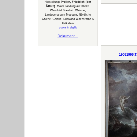
Herstellung:
Preller, Friedrich (der
Ältere)
, Maler Landung auf Ithaka,
Wandbild Standort: Weimar,
Landesmuseum Museum, Nördliche
Galerie, Galerie, Südwand Wachsfarbe &
Kalkstein
zoom in digilib
Dokument…
19051995,T