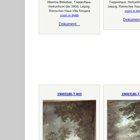
Albertina Bibliothek, Treppenhaus,
Treppenhaus, Herkunftso
Herkunftsort (bis 1904): Leipzig,
Leipzig, Römisches Hau
Römisches Haus Villa Tempera
zoom in digi
zoom in digilib
Dokumen
Dokument…
19003185,T,003
19003185,T