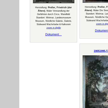
Herstellung:
Preller, 
Herstellung:
Preller, Friedrich (der
Ältere)
, Maler Die Sir
Ältere)
, Maler Verwandlung der
Standort: Weimar, L
Gefährten durch Circe, Wandbild
Museum, Nördliche Gale
Standort: Weimar, Landesmuseum
Südwand Wachsfarbe 
Museum, Nördliche Galerie, Galerie,
zoom in digi
Südwand Wachsfarbe & Kalkstein
zoom in digilib
Dokumen
Dokument…
19051995,T