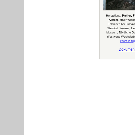
Herstellung:
Preller, 
Ältere)
, Maler Wied
Telemach bei Eumaio
Standort: Weimar, L
Museum, Nördliche Gale
Westwand Wachsfarbe
zoom in digi
Dokumen