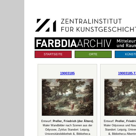
Benutzerspezifische
Direkt
Werkzeuge
zum
Inhalt
|
Direkt
zur
Navigation
Sektionen
STARTSEITE
ORTE
KÜNST
19003185
19003185,T
Entwurf:
Preller, Friedrich (der Ältere)
,
Entwurf:
Preller, Friedri
Maler Wandbilder nach Szenen aus der
Maler Odysseus und Nau
Odyssee, Zyklus Standort: Leipzig,
Standort: Leipzig, Univer
Universitätsbibliothek &, Bibliotheca
&, Bibliotheca Albertin