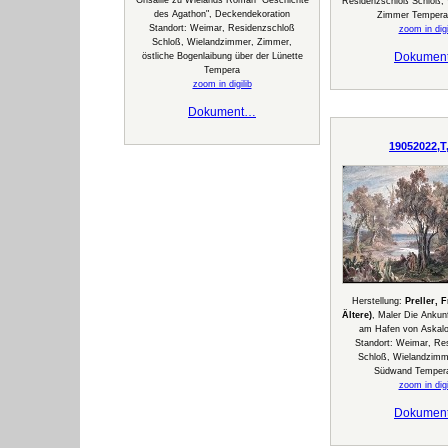
Residenzschloß Schloß,
des Agathon", Deckendekoration
Zimmer Tempera
Standort: Weimar, Residenzschloß
zoom in digi
Schloß, Wielandzimmer, Zimmer,
Dokumen
östliche Bogenlaibung über der Lünette
Tempera
zoom in digilib
Dokument…
19052022,T
Herstellung:
Preller, 
Ältere)
, Maler Die Ankun
am Hafen von Askalo
Standort: Weimar, Re
Schloß, Wielandzimm
Südwand Tempera
zoom in digi
Dokumen