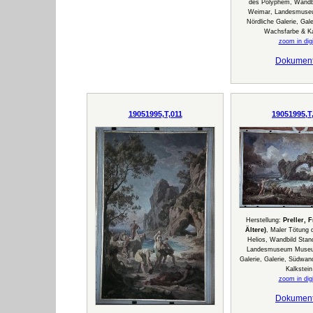
des Polyphem, Wandbi
Weimar, Landesmus
Nördliche Galerie, Gal
Wachsfarbe & Ka
zoom in digi
Dokumen
19051995,T,011
19051995,T
Herstellung:
Preller, 
Ältere)
, Maler Tötung 
Helios, Wandbild Stan
Landesmuseum Museum
Galerie, Galerie, Südwa
Kalkstein
zoom in digi
Dokumen