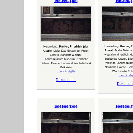
19051996,T,003
19051996,T
Herstellung:
Preller, 
Herstellung:
Preller, Friedrich (der
Ältere)
, Maler Telemac
Ältere)
, Maler Das Gelage der Freier,
wegfahrend, erblickt d
Bildfeld Standort: Weimar,
gedeutete Orakel, Bild
Landesmuseum Museum, Nördliche
Weimar, Landesmus
Galerie, Galerie, Südwand Wachsfarbe &
Nördliche Galerie, Gal
Kalkstein
Wachsfarbe & Ka
zoom in digilib
zoom in digi
Dokument…
Dokumen
19051996,T,006
19051996,T