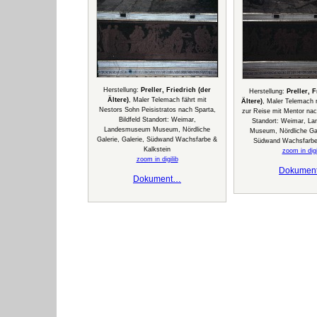
Herstellung:
Preller, Friedrich (der
Herstellung:
Preller, 
Ältere)
, Maler Telemach fährt mit
Ältere)
, Maler Telemach r
Nestors Sohn Peisistratos nach Sparta,
zur Reise mit Mentor nach
Bildfeld Standort: Weimar,
Standort: Weimar, L
Landesmuseum Museum, Nördliche
Museum, Nördliche Gale
Galerie, Galerie, Südwand Wachsfarbe &
Südwand Wachsfarbe 
Kalkstein
zoom in digi
zoom in digilib
Dokumen
Dokument…