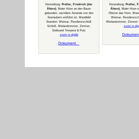
Herstellung:
Preller, Friedrich (der
Herstellung:
Preller, 
Ältere)
, Maler Hüon an den Baum
Ältere)
, Maler Hüon 
gebunden, nachdem Amanda von den
Oberon das Horn, Wand
Seeräubern entführt ist, Wandbild
Weimar, Residenzsch
Standort: Weimar, Residenzschloß
Wielandzimmer, Zimmer 
Schloß, Wielandzimmer, Zimmer,
zoom in digi
Südwand Tempera & Putz
Dokumen
zoom in digilib
Dokument…