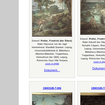
Entwurf:
Preller, Friedri
Entwurf:
Preller, Friedrich (der Ältere)
,
Maler Ankunft des Ody
Maler Odysseus von der Jagd
Nymphe Calypso, Wandb
heimkehrend, Wandbild Standort: Leipzig,
Leipzig, Universitätsb
Universitätsbibliothek &, Bibliotheca
Bibliotheca Albertina
Albertina Bibliothek, Treppenhaus,
Treppenhaus, Herkunftso
Herkunftsort (bis 1904): Leipzig,
Leipzig, Römisches Hau
Römisches Haus Villa Tempera
zoom in digi
zoom in digilib
Dokumen
Dokument…
19003185,T,006
19003185,T