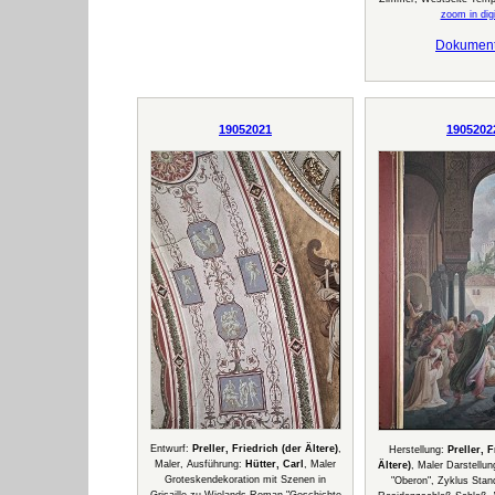
zoom in digi
Dokumen
19052021
1905202
Entwurf:
Preller, Friedrich (der Ältere)
,
Herstellung:
Preller, 
Maler, Ausführung:
Hütter, Carl
, Maler
Ältere)
, Maler Darstellu
Groteskendekoration mit Szenen in
"Oberon", Zyklus Stan
Grisaille zu Wielands Roman "Geschichte