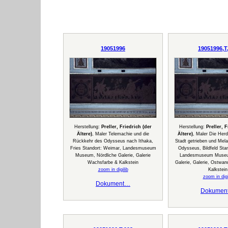
19051996
19051996,T
Herstellung:
Preller, Friedrich (der
Herstellung:
Preller, 
Ältere)
, Maler Telemachie und die
Ältere)
, Maler Die Her
Rückkehr des Odysseus nach Ithaka,
Stadt getrieben und Mela
Fries Standort: Weimar, Landesmuseum
Odysseus, Bildfeld Sta
Museum, Nördliche Galerie, Galerie
Landesmuseum Museum
Wachsfarbe & Kalkstein
Galerie, Galerie, Ostwa
zoom in digilib
Kalkstein
zoom in digi
Dokument…
Dokumen