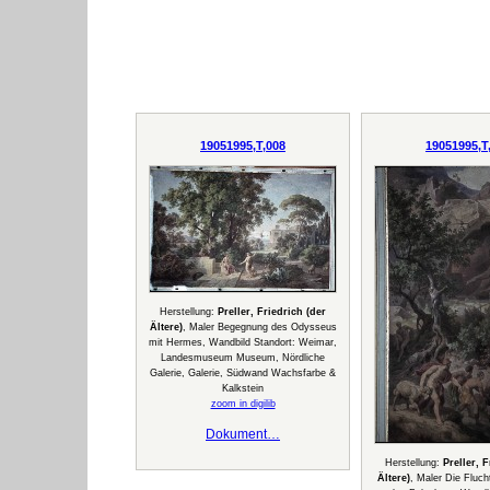
19051995,T,008
19051995,T
Herstellung:
Preller, Friedrich (der
Ältere)
, Maler Begegnung des Odysseus
mit Hermes, Wandbild Standort: Weimar,
Landesmuseum Museum, Nördliche
Galerie, Galerie, Südwand Wachsfarbe &
Kalkstein
zoom in digilib
Dokument…
Herstellung:
Preller, 
Ältere)
, Maler Die Fluch