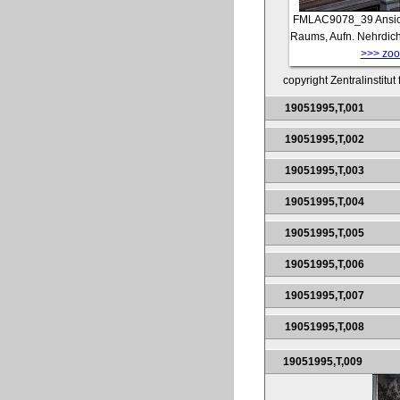
FMLAC9078_39
Ansi
Raums, Aufn. Nehrdich
>>> zoom
copyright Zentralinstitu
19051995,T,001
19051995,T,002
19051995,T,003
19051995,T,004
19051995,T,005
19051995,T,006
19051995,T,007
19051995,T,008
19051995,T,009