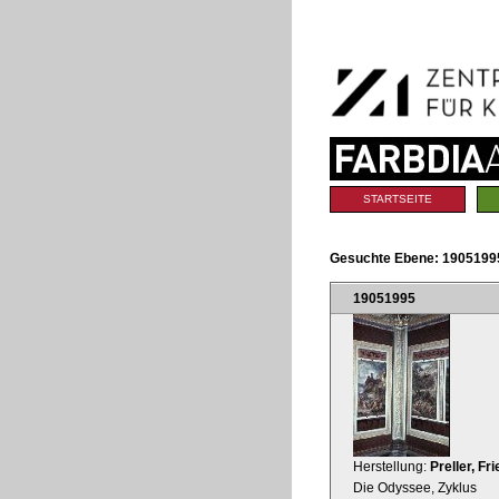
Benutzerspezifische
Direkt
Werkzeuge
zum
Inhalt
|
Direkt
zur
Navigation
Sektionen
STARTSEITE
Gesuchte Ebene:
19051995
19051995
Herstellung:
Preller, Fr
Die Odyssee, Zyklus