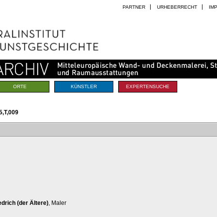
PARTNER
URHEBERRECHT
IM
ORTE
KÜNSTLER
EXPERTENSUCHE
,T,009
iedrich (der Ältere)
, Maler