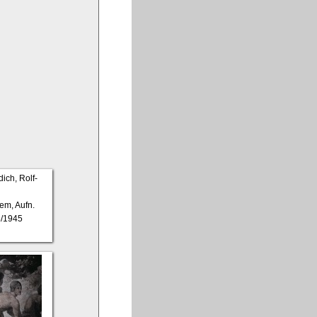
em, Aufn.
3/1945