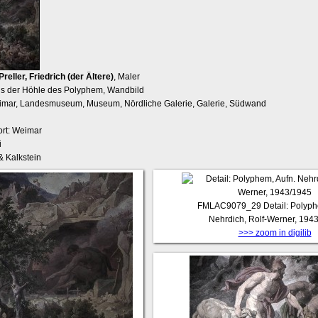
Preller, Friedrich (der Ältere)
, Maler
us der Höhle des Polyphem, Wandbild
eimar, Landesmuseum, Museum, Nördliche Galerie, Galerie, Südwand
rt: Weimar
i
 Kalkstein
FMLAC9079_29
Detail: Polyph
Nehrdich, Rolf-Werner, 194
>>> zoom in digilib