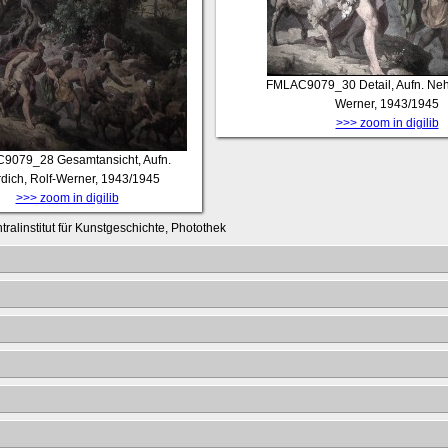
FMLAC9079_30
Detail, Aufn. Neh
Werner, 1943/1945
>>> zoom in digilib
C9079_28
Gesamtansicht, Aufn.
dich, Rolf-Werner, 1943/1945
>>> zoom in digilib
tralinstitut für Kunstgeschichte, Photothek