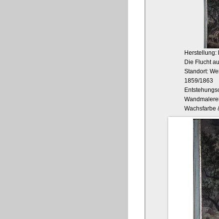
Herstellung:
Die Flucht a
Standort: W
1859/1863
Entstehungso
Wandmalere
Wachsfarbe &