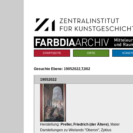
Benutzerspezifische
Direkt
Werkzeuge
zum
Inhalt
|
Direkt
zur
Navigation
Sektionen
STARTSEITE
ORTE
KÜNST
Gesuchte Ebene:
19052022,T,002
19052022
Herstellung:
Preller, Friedrich (der Ältere)
, Maler
Darstellungen zu Wielands "Oberon", Zyklus