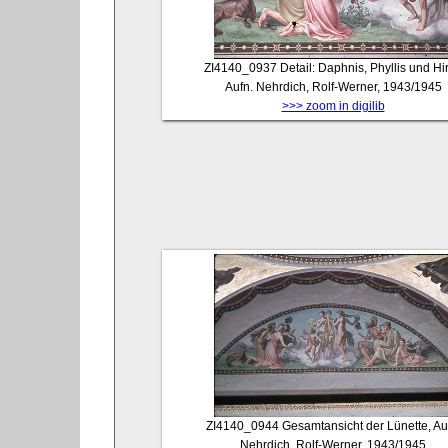
ZI4140_0937
Detail: Daphnis, Phyllis und Hir
Aufn. Nehrdich, Rolf-Werner, 1943/1945
>>> zoom in digilib
ZI4140_0944
Gesamtansicht der Lünette, Au
Nehrdich, Rolf-Werner, 1943/1945