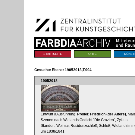
Benutzerspezifische
Direkt
Werkzeuge
zum
Inhalt
|
Direkt
zur
Navigation
Sektionen
STARTSEITE
ORTE
KÜNST
Gesuchte Ebene:
19052018,T,004
19052018
Entwurf &Ausführung:
Preller, Friedrich (der Ältere)
, Mal
Szenen nach Wielands Gedicht "Die Grazien", Zyklus
Standort: Weimar, Residenzschloß, Schloß, Wielandzimm
um 1838/1841