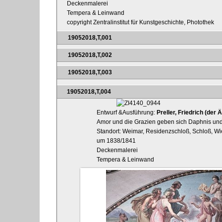
Deckenmalerei
Tempera & Leinwand
copyright Zentralinstitut für Kunstgeschichte, Photothek
19052018,T,001
19052018,T,002
19052018,T,003
19052018,T,004
Entwurf &Ausführung:
Preller, Friedrich (der Ä
Amor und die Grazien geben sich Daphnis und P
Standort: Weimar, Residenzschloß, Schloß, W
um 1838/1841
Deckenmalerei
Tempera & Leinwand