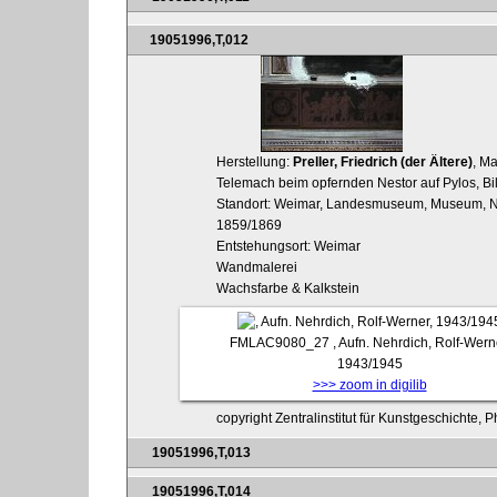
19051996,T,012
Herstellung:
Preller, Friedrich (der Ältere)
, Ma
Telemach beim opfernden Nestor auf Pylos, Bil
Standort: Weimar, Landesmuseum, Museum, Nö
1859/1869
Entstehungsort: Weimar
Wandmalerei
Wachsfarbe & Kalkstein
FMLAC9080_27
, Aufn. Nehrdich, Rolf-Wern
1943/1945
>>> zoom in digilib
copyright Zentralinstitut für Kunstgeschichte, 
19051996,T,013
19051996,T,014