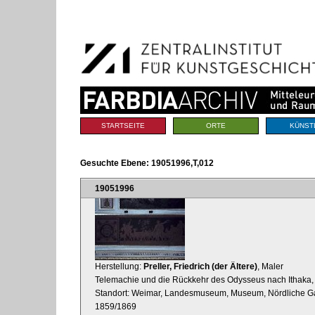
Benutzerspezifische
Direkt
Werkzeuge
zum
Inhalt
|
Direkt
zur
Navigation
Sektionen
STARTSEITE
ORTE
KÜNST
Gesuchte Ebene:
19051996,T,012
19051996
Herstellung:
Preller, Friedrich (der Ältere)
, Maler
Telemachie und die Rückkehr des Odysseus nach Ithaka, 
Standort: Weimar, Landesmuseum, Museum, Nördliche Gal
1859/1869