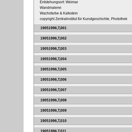
Entstehungsort: Weimar
Wandmalerei
Wachsfarbe & Kalkstein
copyright Zentralinstitut für Kunstgeschichte, Photothek
19051996,T,001
19051996,T,002
19051996,T,003
19051996,T,004
19051996,T,005
19051996,T,006
19051996,T,007
19051996,T,008
19051996,T,009
19051996,T,010
19051996,T,011