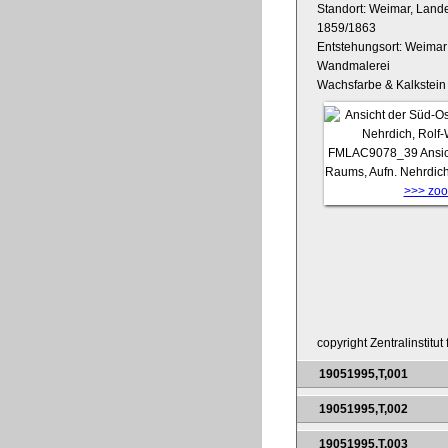
Standort: Weimar, Land
1859/1863
Entstehungsort: Weimar
Wandmalerei
Wachsfarbe & Kalkstein
FMLAC9078_39
Ansi
Raums, Aufn. Nehrdich
>>> zoom
copyright Zentralinstitu
19051995,T,001
19051995,T,002
19051995,T,003