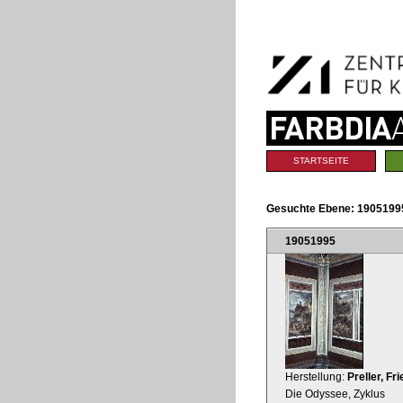
Benutzerspezifische
Direkt
Werkzeuge
zum
Inhalt
|
Direkt
zur
Navigation
Sektionen
STARTSEITE
Gesuchte Ebene:
19051995
19051995
Herstellung:
Preller, Fr
Die Odyssee, Zyklus