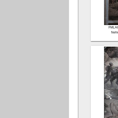
FMLA
Nehr