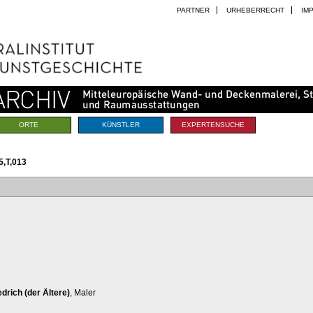
PARTNER
URHEBERRECHT
IM
ORTE
KÜNSTLER
EXPERTENSUCHE
,T,013
iedrich (der Ältere)
, Maler