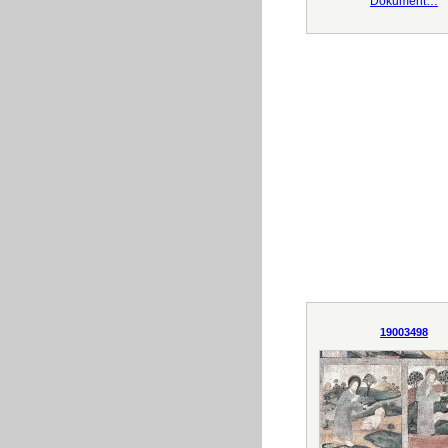
Dokument…
19003498