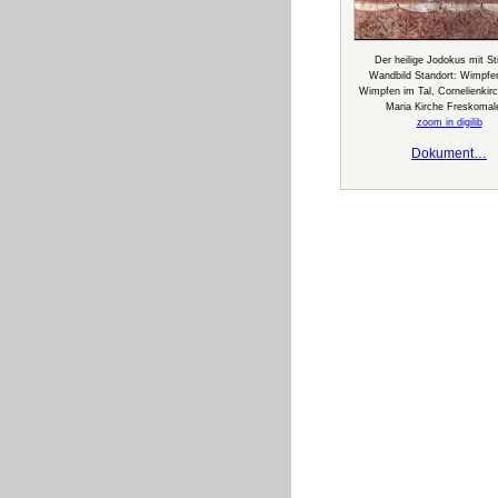
Der heilige Jodokus mit Sti
Wandbild Standort: Wimpfe
Wimpfen im Tal, Cornelienkir
Maria Kirche Freskomale
zoom in digilib
Dokument…