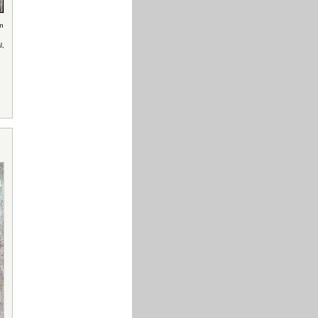
am
l,