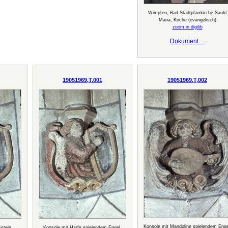
Wimpfen, Bad Stadtpfarrkirche Sankt
Maria, Kirche (evangelisch)
zoom in digilib
Dokument…
19051969,T,001
19051969,T,002
Konsole mit Mandoline spielendem Enge
stein,
Konsole mit Harfe spielendem Engel,