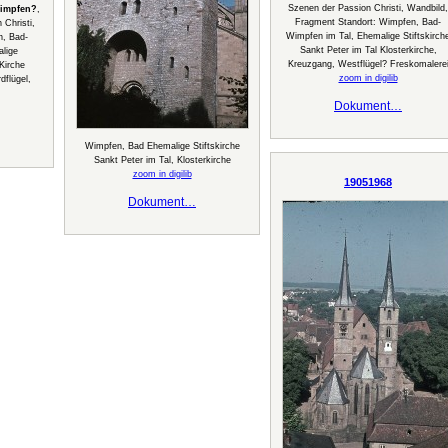
Szenen der Passion Christi, Wandbild,
impfen?
,
Fragment Standort: Wimpfen, Bad-
Christi,
Wimpfen im Tal, Ehemalige Stiftskirch
n, Bad-
Sankt Peter im Tal Klosterkirche,
lige
Kreuzgang, Westflügel? Freskomalere
Kirche
zoom in digilib
dflügel,
Dokument…
Wimpfen, Bad Ehemalige Stiftskirche
Sankt Peter im Tal, Klosterkirche
zoom in digilib
19051968
Dokument…