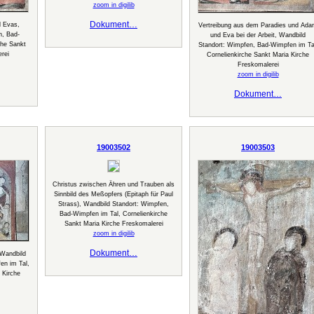
zoom in digilib
Dokument…
d Evas,
Vertreibung aus dem Paradies und Ad
n, Bad-
und Eva bei der Arbeit, Wandbild
che Sankt
Standort: Wimpfen, Bad-Wimpfen im Ta
rei
Cornelienkirche Sankt Maria Kirche
Freskomalerei
zoom in digilib
Dokument…
19003502
19003503
Christus zwischen Ähren und Trauben als
Sinnbild des Meßopfers (Epitaph für Paul
Strass), Wandbild Standort: Wimpfen,
Bad-Wimpfen im Tal, Cornelienkirche
Sankt Maria Kirche Freskomalerei
zoom in digilib
Dokument…
, Wandbild
en im Tal,
 Kirche