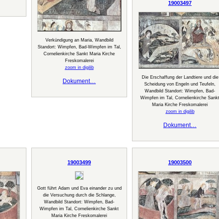
19003497
Verkündigung an Maria, Wandbild
Standort: Wimpfen, Bad-Wimpfen im Tal,
Cornelienkirche Sankt Maria Kirche
Freskomalerei
zoom in digilib
Die Erschaffung der Landtiere und die
Dokument…
Scheidung von Engeln und Teufeln,
Wandbild Standort: Wimpfen, Bad-
Wimpfen im Tal, Cornelienkirche Sank
Maria Kirche Freskomalerei
zoom in digilib
Dokument…
19003499
19003500
Gott führt Adam und Eva einander zu und
die Versuchung durch die Schlange,
Wandbild Standort: Wimpfen, Bad-
Wimpfen im Tal, Cornelienkirche Sankt
Maria Kirche Freskomalerei