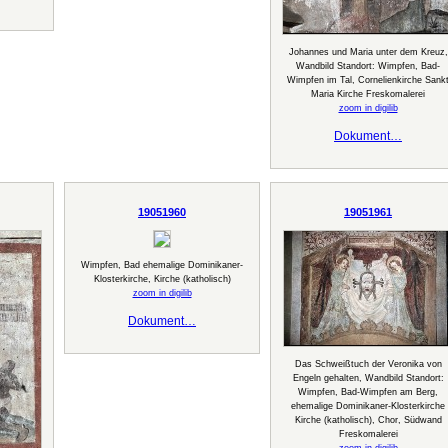
Johannes und Maria unter dem Kreuz,
Wandbild Standort: Wimpfen, Bad-
Wimpfen im Tal, Cornelienkirche Sank
Maria Kirche Freskomalerei
zoom in digilib
Dokument…
19051960
19051961
Wimpfen, Bad ehemalige Dominikaner-
Klosterkirche, Kirche (katholisch)
zoom in digilib
Dokument…
Das Schweißtuch der Veronika von
Engeln gehalten, Wandbild Standort:
Wimpfen, Bad-Wimpfen am Berg,
ehemalige Dominikaner-Klosterkirche
Kirche (katholisch), Chor, Südwand
Freskomalerei