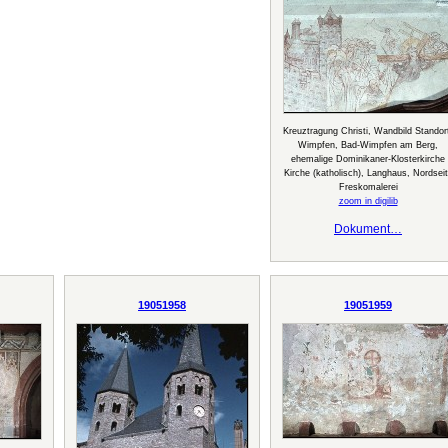
Kreuztragung Christi, Wandbild Standor
Wimpfen, Bad-Wimpfen am Berg,
ehemalige Dominikaner-Klosterkirche
Kirche (katholisch), Langhaus, Nordsei
Freskomalerei
zoom in digilib
Dokument…
19051958
19051959