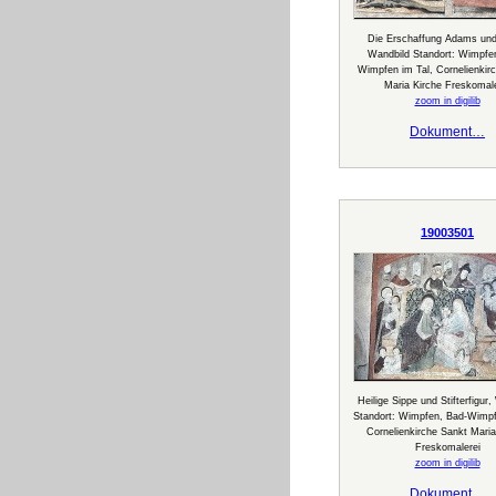
Die Erschaffung Adams un
Wandbild Standort: Wimpfe
Wimpfen im Tal, Cornelienkir
Maria Kirche Freskomale
zoom in digilib
Dokument…
19003501
Heilige Sippe und Stifterfigur
Standort: Wimpfen, Bad-Wimpf
Cornelienkirche Sankt Maria
Freskomalerei
zoom in digilib
Dokument…