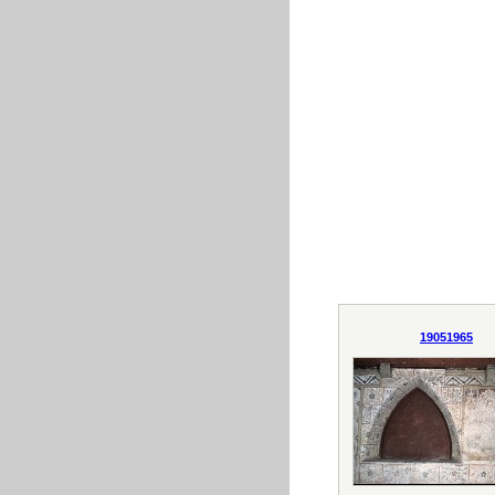
19051965