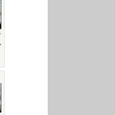
t:
te