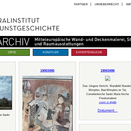
PARTNER
URHEBERRECHT
IM
ORTE
KÜNSTLER
EXPERTENSUCHE
19003495
19003496
Das Jüngste Gericht, Wandbild Standor
Wimpfen, Bad-Wimpfen im Tal,
Cornelienkirche Sankt Maria Kirche
Freskomalerei
zoom in digilib
Dokument…
he Sankt