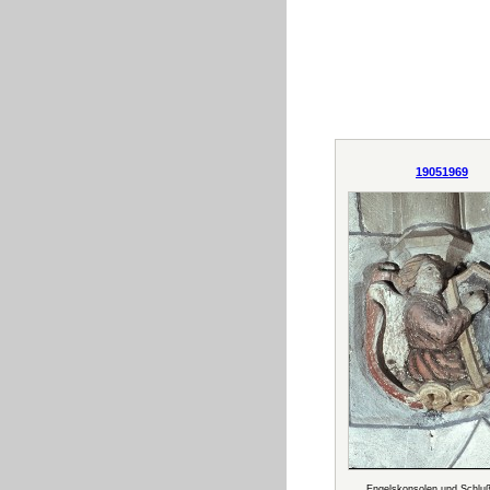
19051969
Engelskonsolen und Schluß