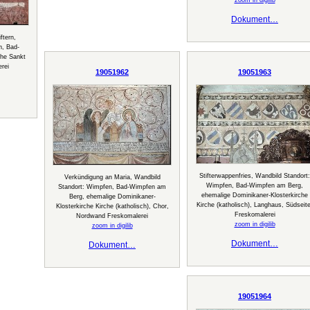
zoom in digilib
Dokument…
ftern,
n, Bad-
che Sankt
rei
19051962
19051963
Stifterwappenfries, Wandbild Standort:
Verkündigung an Maria, Wandbild
Wimpfen, Bad-Wimpfen am Berg,
Standort: Wimpfen, Bad-Wimpfen am
ehemalige Dominikaner-Klosterkirche
Berg, ehemalige Dominikaner-
Kirche (katholisch), Langhaus, Südseite
Klosterkirche Kirche (katholisch), Chor,
Freskomalerei
Nordwand Freskomalerei
zoom in digilib
zoom in digilib
Dokument…
Dokument…
19051964