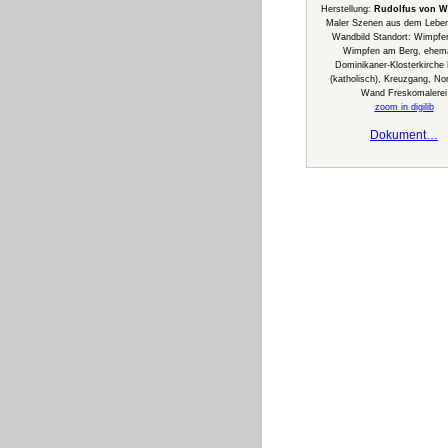
Herstellung:
Rudolfus von W
Maler Szenen aus dem Leben 
Wandbild Standort: Wimpfe
Wimpfen am Berg, ehema
Dominikaner-Klosterkirche 
(katholisch), Kreuzgang, Nor
Wand Freskomalerei
zoom in digilib
Dokument…