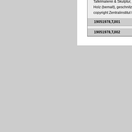
Tafelmalerei & Skulptur,
Holz (bemalt), geschnitz
copyright Zentralinstitu
19051978,T,001
19051978,T,002