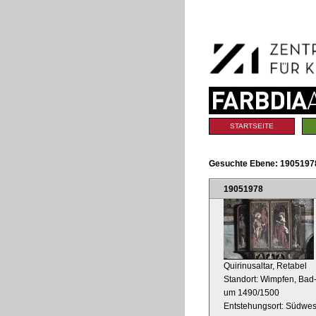
Benutzerspezifische
Direkt
Werkzeuge
zum
Inhalt
|
Direkt
zur
Navigation
Sektionen
STARTSEITE
Gesuchte Ebene:
1905197
19051978
Quirinusaltar, Retabel
Standort: Wimpfen, Bad-
um 1490/1500
Entstehungsort: Südwes