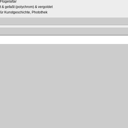
 Flügelaltar
t & gefaßt (polychrom) & vergoldet
t für Kunstgeschichte, Photothek