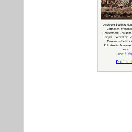
Verehrung Buddhas dur
Gottheiten, Wandbil
Herkunftsort: Chotscho
Tempel, : Verwalter: Ber
Museen zu Berlin - 
Kulturbesitz, Museum f
Kunst
zoom in digi
Dokumen