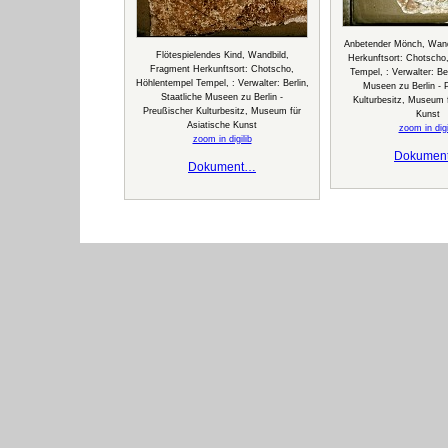
Anbetender Mönch, Wand
Flötespielendes Kind, Wandbild,
Herkunftsort: Chotscho
Fragment Herkunftsort: Chotscho,
Tempel, : Verwalter: Ber
Höhlentempel Tempel, : Verwalter: Berlin,
Museen zu Berlin - 
Staatliche Museen zu Berlin -
Kulturbesitz, Museum f
Preußischer Kulturbesitz, Museum für
Kunst
Asiatische Kunst
zoom in digi
zoom in digilib
Dokumen
Dokument…