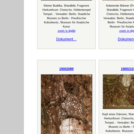
Kleiner Buddha, Wandbild, Fragment
Anbetende Männer (Pr
Herkunftsort: Chotscho, Höhlentempel
Wandbild, Fragment H
Tempel, : Verwalter: Berlin, Staatliche
Chotscho, Höhlentemp
Museen zu Berlin - Preußischer
Verwalter: Berlin, Staat
Kulturbesitz, Museum für Asiatische
Berlin - Preußischer 
Kunst
Museum für Asiati
zoom in digilib
zoom in digi
Dokument…
Dokumen
19002089
1900210
Kopf eines Dämons, Wan
Herkunftsort: Chotscho
Tempel, : Verwalter: Ber
Museen zu Berlin - 
Kulturbesitz, Museum f