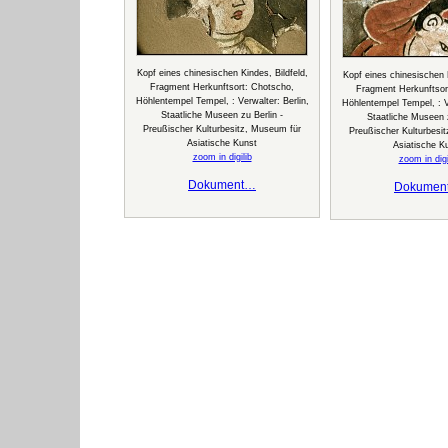
Kopf eines chinesischen Kindes, Bildfeld,
Kopf eines chinesischen K
Fragment Herkunftsort: Chotscho,
Fragment Herkunftsor
Höhlentempel Tempel, : Verwalter: Berlin,
Höhlentempel Tempel, : Ve
Staatliche Museen zu Berlin -
Staatliche Museen z
Preußischer Kulturbesitz, Museum für
Preußischer Kulturbesi
Asiatische Kunst
Asiatische K
zoom in digilib
zoom in digi
Dokument…
Dokumen