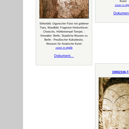
Kunst
zoom in digi
Dokumen
Stifterbild: Uigurischer Fürst mit goldener
Tiara, Wandbild, Fragment Herkunftsort:
Chotscho, Höhlentempel Tempel, :
Verwalter: Berlin, Staatliche Museen zu
Berlin - Preußischer Kulturbesitz,
Museum für Asiatische Kunst
zoom in digilib
Dokument…
19002106,T