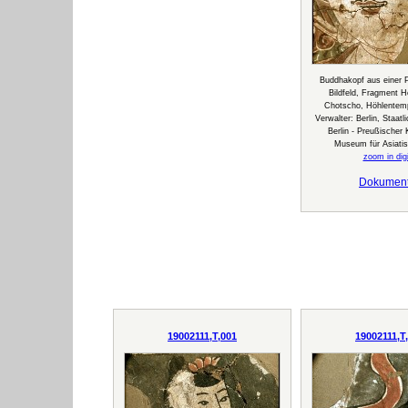
Buddhakopf aus einer P
Bildfeld, Fragment H
Chotscho, Höhlentemp
Verwalter: Berlin, Staat
Berlin - Preußischer 
Museum für Asiati
zoom in digi
Dokumen
19002111,T,001
19002111,T