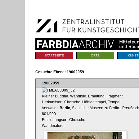
Benutzerspezifische
Direkt
Werkzeuge
zum
Inhalt
|
Direkt
zur
Navigation
Sektionen
STARTSEITE
ORTE
KÜNST
Gesuchte Ebene:
19002059
19002059
Kleiner Buddha, Wandbild, Erhaltung: Fragment
Herkunftsort: Chotscho, Höhlentempel, Tempel
Verwalter:
Berlin
, Staatliche Museen zu Berlin - Preußisc
801/900
Entstehungsort: Chotscho
Wandmalerei