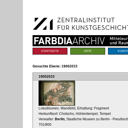
Benutzerspezifische
Direkt
Werkzeuge
zum
Inhalt
|
Direkt
zur
Navigation
Sektionen
STARTSEITE
ORTE
KÜNST
Gesuchte Ebene:
19002033
19002033
Lotusblumen, Wandbild, Erhaltung: Fragment
Herkunftsort: Chotscho, Höhlentempel, Tempel
Verwalter:
Berlin
, Staatliche Museen zu Berlin - Preußisc
701/800