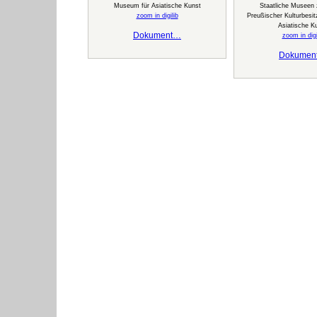
Museum für Asiatische Kunst
Staatliche Museen z
zoom in digilib
Preußischer Kulturbesi
Asiatische K
Dokument…
zoom in digi
Dokumen