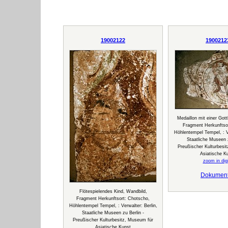
19002122
1900212
Medaillon mit einer Gott
Fragment Herkunftsor
Höhlentempel Tempel, : Ve
Staatliche Museen z
Preußischer Kulturbesi
Asiatische K
zoom in digi
Dokumen
Flötespielendes Kind, Wandbild,
Fragment Herkunftsort: Chotscho,
Höhlentempel Tempel, : Verwalter: Berlin,
Staatliche Museen zu Berlin -
Preußischer Kulturbesitz, Museum für
Asiatische Kunst