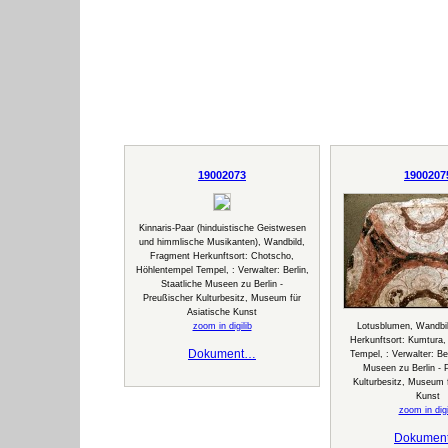
19002073
1900207
Kinnaris-Paar (hinduistische Geistwesen
und himmlische Musikanten), Wandbild,
Fragment Herkunftsort: Chotscho,
Höhlentempel Tempel, : Verwalter: Berlin,
Staatliche Museen zu Berlin -
Preußischer Kulturbesitz, Museum für
Asiatische Kunst
zoom in digilib
Lotusblumen, Wandbi
Herkunftsort: Kumtura
Dokument…
Tempel, : Verwalter: Ber
Museen zu Berlin - 
Kulturbesitz, Museum f
Kunst
zoom in digi
Dokumen