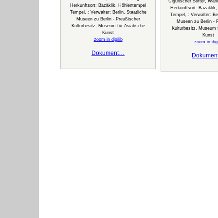
Uigurischer Stifter, Wan
Herkunftsort: Bäzäklik, Höhlentempel
Herkunftsort: Bäzäklik
Tempel, : Verwalter: Berlin, Staatliche
Tempel, : Verwalter: Ber
Museen zu Berlin - Preußischer
Museen zu Berlin - 
Kulturbesitz, Museum für Asiatische
Kulturbesitz, Museum f
Kunst
Kunst
zoom in digilib
zoom in digi
Dokument…
Dokumen