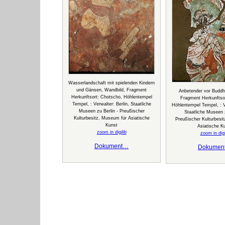
Wasserlandschaft mit spielenden Kindern
und Gänsen, Wandbild, Fragment
Anbetender vor Buddh
Herkunftsort: Chotscho, Höhlentempel
Fragment Herkunftsor
Tempel, : Verwalter: Berlin, Staatliche
Höhlentempel Tempel, : Ve
Museen zu Berlin - Preußischer
Staatliche Museen z
Kulturbesitz, Museum für Asiatische
Preußischer Kulturbesi
Kunst
Asiatische K
zoom in digilib
zoom in digi
Dokument…
Dokumen