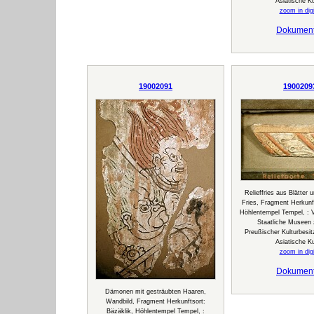
Asiatische K
zoom in digi
Dokumen
19002091
1900209
Relieffries aus Blätter 
Fries, Fragment Herkunft
Höhlentempel Tempel, : Ve
Staatliche Museen z
Preußischer Kulturbesi
Asiatische K
zoom in digi
Dokumen
Dämonen mit gesträubten Haaren,
Wandbild, Fragment Herkunftsort:
Bäzäklik, Höhlentempel Tempel, :