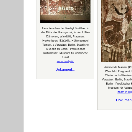
Tiere lauschen der Predigt Buddhas, in
der Mitte das Radsymbol, in den Lüften
Dämonen, Wandbild, Fragment
Herkunftsort: Bäzäklik, Höhlentempel
Tempel, : Verwalter: Berlin, Staatliche
Museen zu Berlin - Preußischer
Kulturbesitz, Museum für Asiatische
Kunst
zoom in digilib
Anbetende Männer (Pr
Dokument…
Wandbild, Fragment H
Chotscho, Höhlentemp
Verwalter: Berlin, Staat
Berlin - Preußischer 
Museum für Asiati
zoom in digi
Dokumen