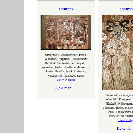
19002035
1900203
Stifterbild: Drei uigurische Herren,
Wandbild, Fragment Herkunftsort:
Bäzäklik, Höhlentempel Tempel, :
Verwalter: Berlin, Staatliche Museen zu
Berlin - Preußischer Kulturbesitz,
Museum für Asiatische Kunst
zoom in digilib
Dokument…
Stifterbild: Zwei uigu
Wandbild, Fragment H
Bäzäklik, Höhlentemp
Verwalter: Berlin, Staat
Berlin - Preußischer 
Museum für Asiati
zoom in digi
Dokumen