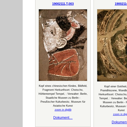
19002111,T,003
1900211
Kopf eines chinesischen Kindes, Bildfeld,
Kopf einer Gottheit,
Fragment Herkunftsort: Chotscho,
Pranidhiszene, Wandb
Höhlentempel Tempel, : Verwalter: Berlin,
Herkunftsort: Chotscho
Staatliche Museen zu Berlin -
Tempel, : Verwalter: Ber
Preußischer Kulturbesitz, Museum für
Museen zu Berlin - 
Asiatische Kunst
Kulturbesitz, Museum f
zoom in digilib
Kunst
zoom in digi
Dokument…
Dokumen