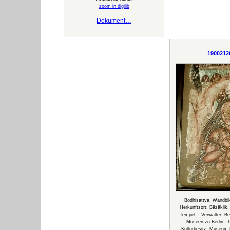
zoom in digilib
Dokument…
1900212
Bodhisattva, Wandbi
Herkunftsort: Bäzäklik
Tempel, : Verwalter: Ber
Museen zu Berlin - 
Kulturbesitz, Museum f