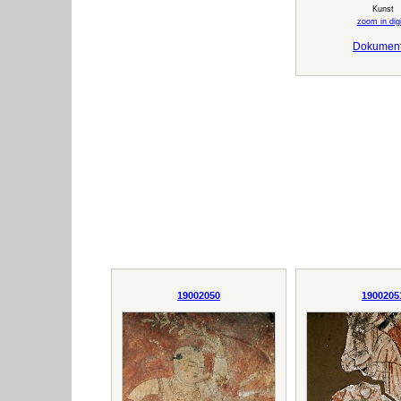
Kunst
zoom in digi
Dokumen
19002050
1900205