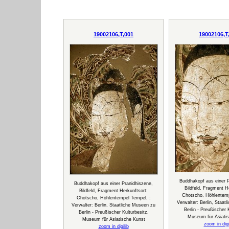
19002106,T,001
19002106,T
Buddhakopf aus einer P
Buddhakopf aus einer Pranidhiszene,
Bildfeld, Fragment H
Bildfeld, Fragment Herkunftsort:
Chotscho, Höhlentemp
Chotscho, Höhlentempel Tempel, :
Verwalter: Berlin, Staat
Verwalter: Berlin, Staatliche Museen zu
Berlin - Preußischer 
Berlin - Preußischer Kulturbesitz,
Museum für Asiati
Museum für Asiatische Kunst
zoom in digi
zoom in digilib