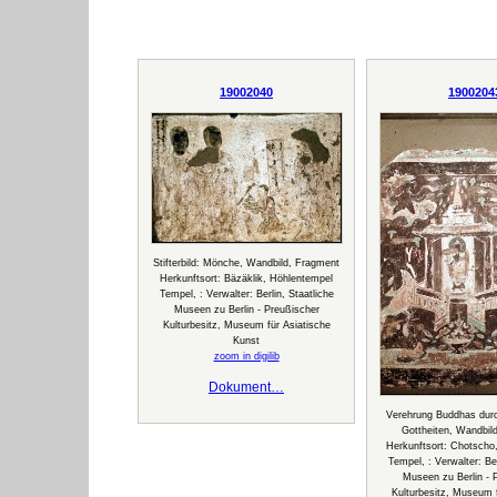
19002040
1900204
Stifterbild: Mönche, Wandbild, Fragment
Herkunftsort: Bäzäklik, Höhlentempel
Tempel, : Verwalter: Berlin, Staatliche
Museen zu Berlin - Preußischer
Kulturbesitz, Museum für Asiatische
Kunst
zoom in digilib
Dokument…
Verehrung Buddhas dur
Gottheiten, Wandbil
Herkunftsort: Chotscho
Tempel, : Verwalter: Ber
Museen zu Berlin - 
Kulturbesitz, Museum f