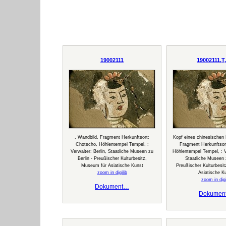
19002111
19002111,T
, Wandbild, Fragment Herkunftsort:
Kopf eines chinesischen K
Chotscho, Höhlentempel Tempel, :
Fragment Herkunftsor
Verwalter: Berlin, Staatliche Museen zu
Höhlentempel Tempel, : Ve
Berlin - Preußischer Kulturbesitz,
Staatliche Museen z
Museum für Asiatische Kunst
Preußischer Kulturbesi
zoom in digilib
Asiatische K
zoom in digi
Dokument…
Dokumen