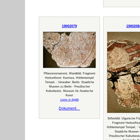
19002079
1900208
Pflanzenornament, Wandbild, Fragment
Herkunftsort: Kumtura, Höhlentempel
Tempel, : Verwalter: Berlin, Staatliche
Museen zu Berlin - Preußischer
Kulturbesitz, Museum für Asiatische
Kunst
zoom in digilib
Dokument…
Stifterbild: Uigurische Fü
Fragment Herkunftsor
Höhlentempel Tempel, : Ve
Staatliche Museen z
Preußischer Kulturbesi