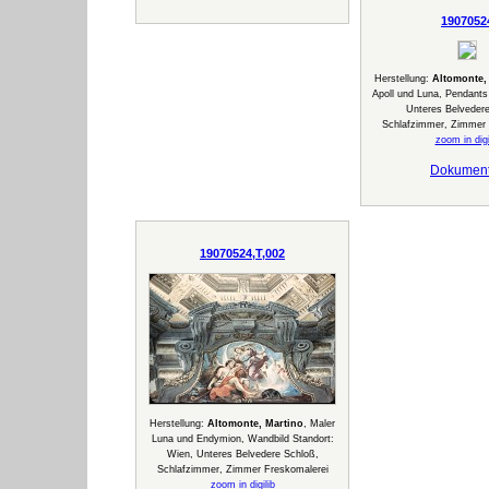
1907052
Herstellung:
Altomonte,
Apoll und Luna, Pendants
Unteres Belveder
Schlafzimmer, Zimmer 
zoom in digi
Dokumen
19070524,T,002
Herstellung:
Altomonte, Martino
, Maler
Luna und Endymion, Wandbild Standort:
Wien, Unteres Belvedere Schloß,
Schlafzimmer, Zimmer Freskomalerei
zoom in digilib