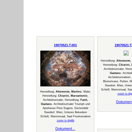
19070521,T,001
19070521,T
Herstellung:
Altomonte,
Herstellung:
Chiarini,
Architekturmaler, Hers
Gaetano
, Archite
Architekturmalerei,
Blumenvase, Putten, W
Standort: Wien, Unter
Schloß, Marmorsaal, Saa
Herstellung:
Altomonte, Martino
, Maler,
zoom in digi
Herstellung:
Chiarini, Marcantonio
,
Architekturmaler, Herstellung:
Fanti,
Dokumen
Gaetano
, Architekturmaler Triumph und
Apotheose Prinz Eugens, Deckenbild
Standort: Wien, Unteres Belvedere
Schloß, Marmorsaal, Saal Freskomalerei
zoom in digilib
Dokument…