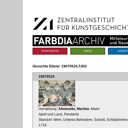
Benutzerspezifische
Direkt
Werkzeuge
zum
Inhalt
|
Direkt
zur
Navigation
Sektionen
STARTSEITE
ORTE
KÜNST
Gesuchte Ebene:
19070524,T,002
19070524
Herstellung:
Altomonte, Martino
, Maler
Apoll und Luna, Pendants
Standort: Wien, Unteres Belvedere, Schloß, Schlafzimmer
1716