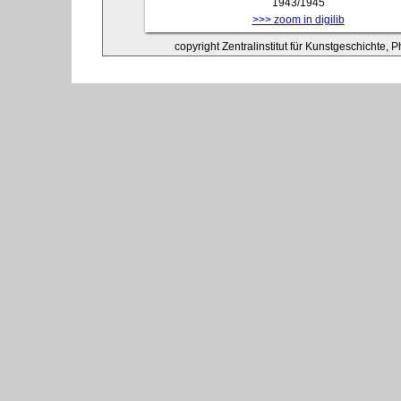
1943/1945
>>> zoom in digilib
copyright Zentralinstitut für Kunstgeschichte, 