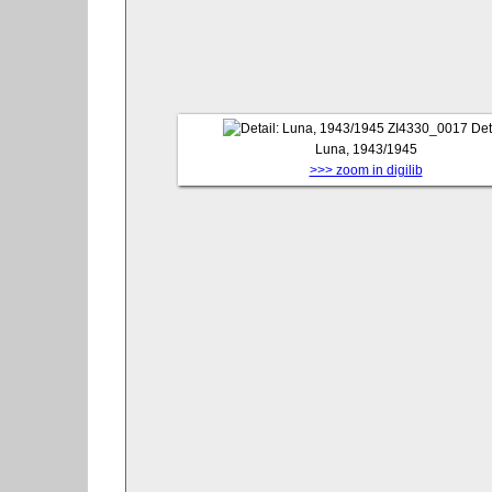
ZI4330_0017
Det
Luna, 1943/1945
>>> zoom in digilib