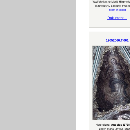
Wallfahrtkirche Mariä Himmelfa
(katholisch), Sakristei Fresk
zoom in digilib
Dokument…
19052066,T,001
Herstellung:
Angelus (1758
Leben Mariä, Zyklus Stan