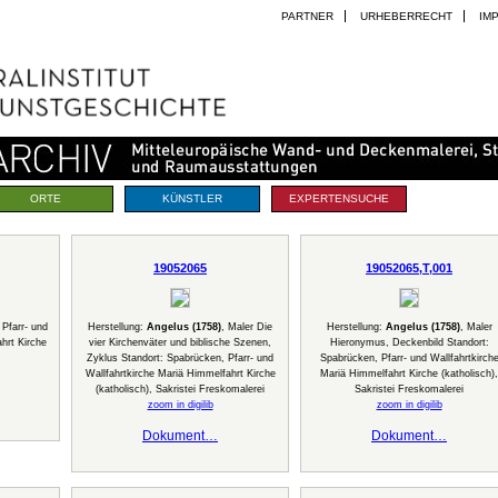
PARTNER
URHEBERRECHT
IM
ORTE
KÜNSTLER
EXPERTENSUCHE
19052065
19052065,T,001
 Pfarr- und
Herstellung:
Angelus (1758)
, Maler Die
Herstellung:
Angelus (1758)
, Maler
hrt Kirche
vier Kirchenväter und biblische Szenen,
Hieronymus, Deckenbild Standort:
Zyklus Standort: Spabrücken, Pfarr- und
Spabrücken, Pfarr- und Wallfahrtkirch
Wallfahrtkirche Mariä Himmelfahrt Kirche
Mariä Himmelfahrt Kirche (katholisch),
(katholisch), Sakristei Freskomalerei
Sakristei Freskomalerei
zoom in digilib
zoom in digilib
Dokument…
Dokument…