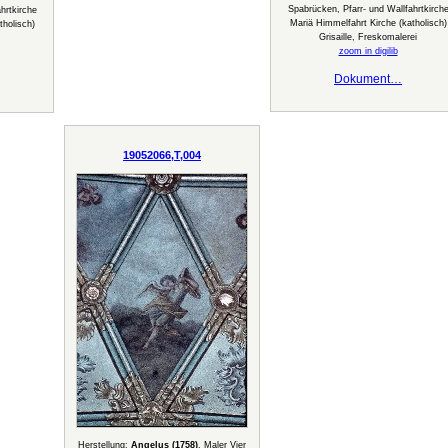
Spabrücken, Pfarr- und Wallfahrtkirch
hrtkirche
Mariä Himmelfahrt Kirche (katholisch)
tholisch)
Grisaille, Freskomalerei
zoom in digilib
Dokument…
19052066,T,004
Herstellung:
Angelus (1758)
, Maler Vier