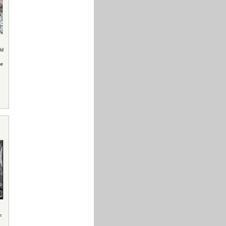
ld
he
n