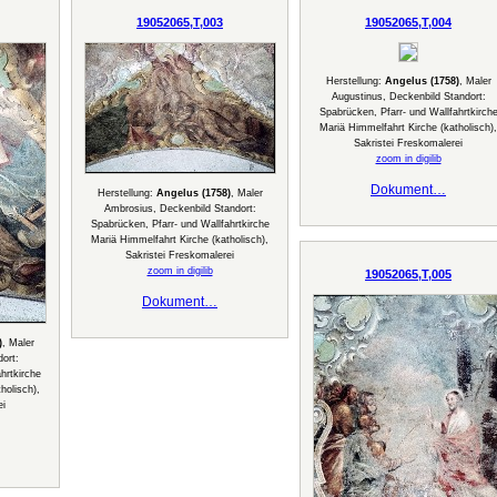
19052065,T,003
19052065,T,004
Herstellung:
Angelus (1758)
, Maler
Augustinus, Deckenbild Standort:
Spabrücken, Pfarr- und Wallfahrtkirch
Mariä Himmelfahrt Kirche (katholisch),
Sakristei Freskomalerei
zoom in digilib
Dokument…
Herstellung:
Angelus (1758)
, Maler
Ambrosius, Deckenbild Standort:
Spabrücken, Pfarr- und Wallfahrtkirche
Mariä Himmelfahrt Kirche (katholisch),
Sakristei Freskomalerei
zoom in digilib
19052065,T,005
Dokument…
)
, Maler
ort:
hrtkirche
holisch),
ei