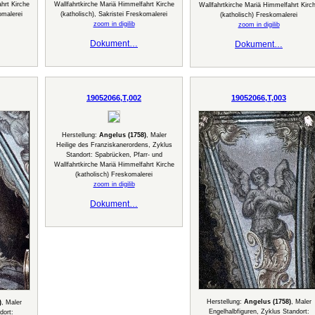
hrt Kirche
Wallfahrtkirche Mariä Himmelfahrt Kirche
Wallfahrtkirche Mariä Himmelfahrt Kirc
omalerei
(katholisch), Sakristei Freskomalerei
(katholisch) Freskomalerei
zoom in digilib
zoom in digilib
Dokument…
Dokument…
19052066,T,002
19052066,T,003
Herstellung:
Angelus (1758)
, Maler
Heilige des Franziskanerordens, Zyklus
Standort: Spabrücken, Pfarr- und
Wallfahrtkirche Mariä Himmelfahrt Kirche
(katholisch) Freskomalerei
zoom in digilib
Dokument…
Herstellung:
Angelus (1758)
, Maler
)
, Maler
Engelhalbfiguren, Zyklus Standort:
dort: