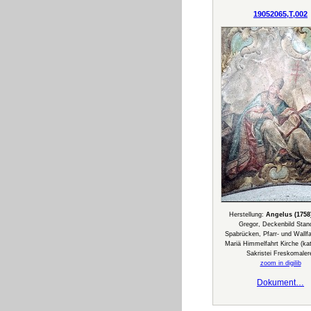
19052065,T,002
Herstellung:
Angelus (1758
Gregor, Deckenbild Stand
Spabrücken, Pfarr- und Wallfa
Mariä Himmelfahrt Kirche (kat
Sakristei Freskomaler
zoom in digilib
Dokument…