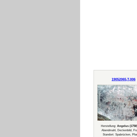
19052065,T,006
Herstellung:
Angelus (1758
Abendmahl, Deckenbild, F
Standort: Spabrücken, Pfar