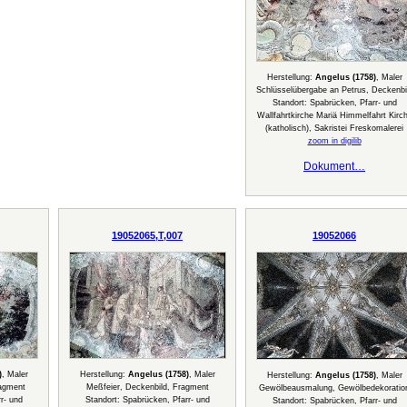
Herstellung:
Angelus (1758)
, Maler
Schlüsselübergabe an Petrus, Deckenbi
Standort: Spabrücken, Pfarr- und
Wallfahrtkirche Mariä Himmelfahrt Kirc
(katholisch), Sakristei Freskomalerei
zoom in digilib
Dokument…
19052065,T,007
19052066
)
, Maler
Herstellung:
Angelus (1758)
, Maler
Herstellung:
Angelus (1758)
, Maler
ragment
Meßfeier, Deckenbild, Fragment
Gewölbeausmalung, Gewölbedekoratio
r- und
Standort: Spabrücken, Pfarr- und
Standort: Spabrücken, Pfarr- und