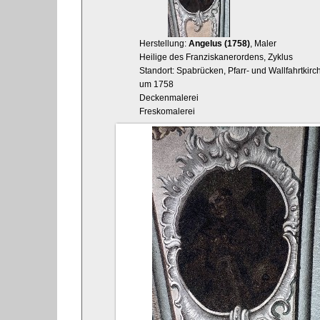
Herstellung:
Angelus (1758)
, Maler
Heilige des Franziskanerordens, Zyklus
Standort: Spabrücken, Pfarr- und Wallfahrtkirc
um 1758
Deckenmalerei
Freskomalerei