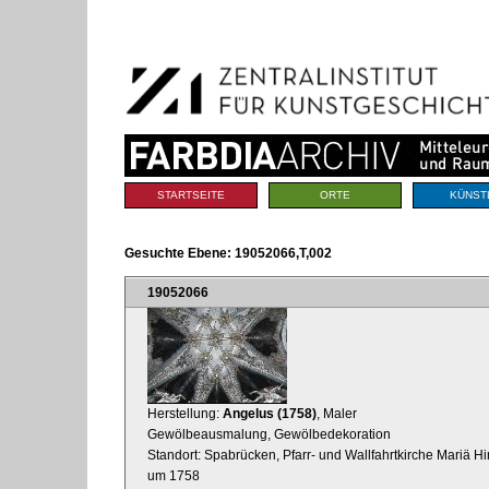
Benutzerspezifische
Direkt
Werkzeuge
zum
Inhalt
|
Direkt
zur
Navigation
Sektionen
STARTSEITE
ORTE
KÜNST
Gesuchte Ebene:
19052066,T,002
19052066
Herstellung:
Angelus (1758)
, Maler
Gewölbeausmalung, Gewölbedekoration
Standort: Spabrücken, Pfarr- und Wallfahrtkirche Mariä Hi
um 1758