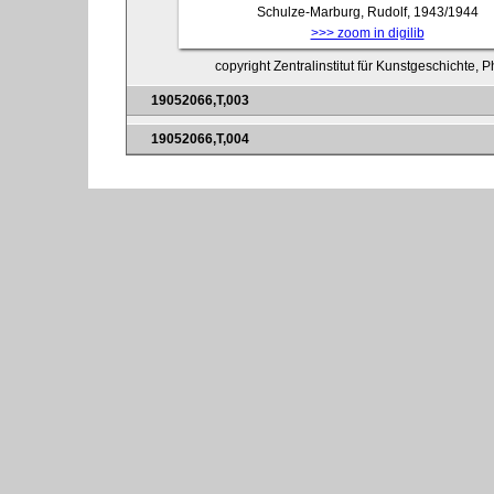
Schulze-Marburg, Rudolf, 1943/1944
>>> zoom in digilib
copyright Zentralinstitut für Kunstgeschichte, 
19052066,T,003
19052066,T,004