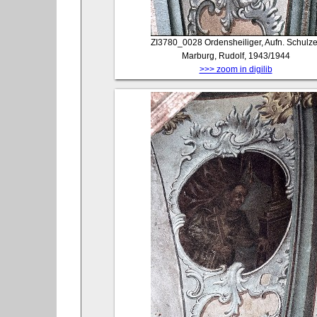
ZI3780_0028
Ordensheiliger, Aufn. Schulze
Marburg, Rudolf, 1943/1944
>>> zoom in digilib