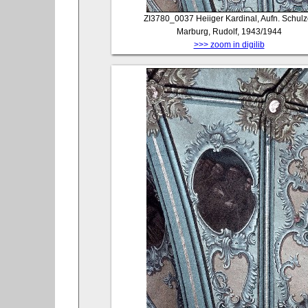
ZI3780_0037
Heiiger Kardinal, Aufn. Schulz
Marburg, Rudolf, 1943/1944
>>> zoom in digilib