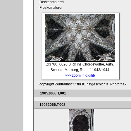
Deckenmalerei
Freskomalerei
ZI3780_0020
Blick ins Chorgewölbe, Aufn.
Schulze-Marburg, Rudolf, 1943/1944
>>> zoom in digilib
copyright Zentralinstitut für Kunstgeschichte, Photothek
19052066,T,001
19052066,T,002