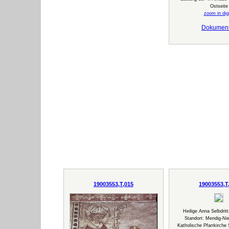
Ostseite
zoom in digi
Dokumen
19003553,T,015
19003553,T
Heilige Anna Selbdrit
Standort: Mendig-Ni
Katholische Pfarrkirche