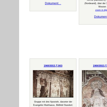
Kirche (katholisch), 
Dokument…
(Nordwand), über der 
Westen
zoom in digi
Dokumen
19003553,T,003
19003553,T
Gruppe mit drei Aposteln, darunter der
Evangelist Matthaeus, Bildfeld Standort: