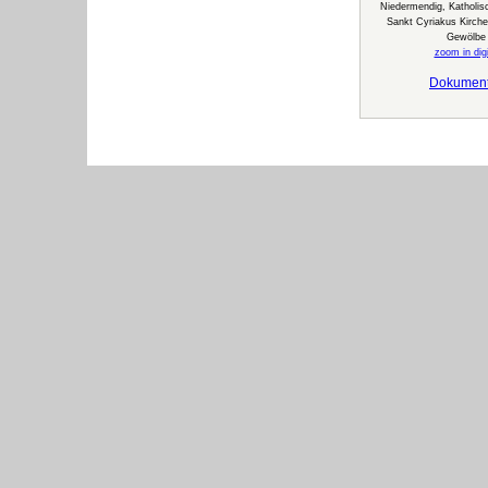
Niedermendig, Katholisc
Sankt Cyriakus Kirche 
Gewölbe
zoom in digi
Dokumen