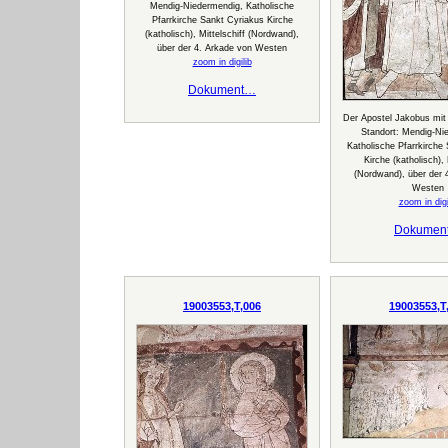
Mendig-Niedermendig, Katholische
Pfarrkirche Sankt Cyriakus Kirche
(katholisch), Mittelschiff (Nordwand),
über der 4. Arkade von Westen
zoom in digilib
Dokument…
Der Apostel Jakobus mit P
Standort: Mendig-Ni
Katholische Pfarrkirche
Kirche (katholisch), 
(Nordwand), über der 
Westen
zoom in digi
Dokumen
19003553,T,006
19003553,T