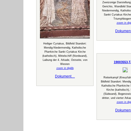
Zweizonige Darstellun
Gerichts, Wandbild Sta
Niedermendig, Katholisc
Sankt Cyriakus Kirche 
Triumphboge
zoom in digi
Dokumen
Heiliger Cyriakus, Bildfeld Standort:
Mendig-Niedermendig, Katholische
Pfarrkirche Sankt Cyriakus Kirche
(katholisch), Mittelschiff (Nordwand),
Laibung der 4. Arkade, Ostseite, von
19003553,T
Westen
zoom in digilib
Dokument…
Reiterkampf (Kreuzfah
Bildfeld Standort: Mendi
Katholische Pfarrkirche
Kirche (katholisch), 
(Südwand), Bogenzwic
dritter, und vierter Ar
zoom in digi
Dokumen