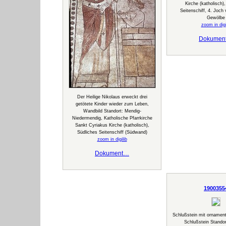
Kirche (katholisch)
Seitenschiff, 4. Joch
Gewölbe
zoom in digi
Dokumen
Der Heilige Nikolaus erweckt drei
getötete Kinder wieder zum Leben,
Wandbild Standort: Mendig-
Niedermendig, Katholische Pfarrkirche
Sankt Cyriakus Kirche (katholisch),
Südliches Seitenschiff (Südwand)
zoom in digilib
Dokument…
1900355
Schlußstein mit ornament
Schlußstein Standor