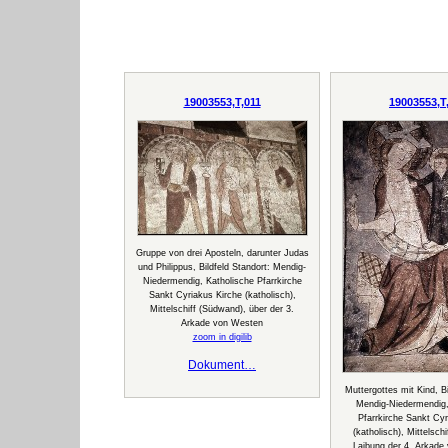
19003553,T,011
19003553,T
Gruppe von drei Aposteln, darunter Judas
und Philippus, Bildfeld Standort: Mendig-
Niedermendig, Katholische Pfarrkirche
Sankt Cyriakus Kirche (katholisch),
Mittelschiff (Südwand), über der 3.
Arkade von Westen
zoom in digilib
Dokument…
Muttergottes mit Kind, Bi
Mendig-Niedermendig,
Pfarrkirche Sankt Cyr
(katholisch), Mittelsch
Laibung der 4. Arkade