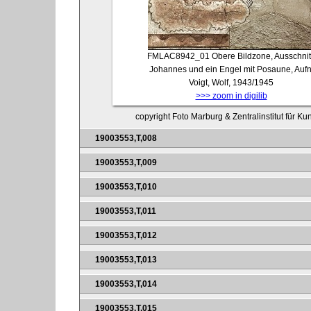
FMLAC8942_01
Obere Bildzone, Ausschnit
Johannes und ein Engel mit Posaune, Aufn
Voigt, Wolf, 1943/1945
>>> zoom in digilib
copyright Foto Marburg & Zentralinstitut für K
19003553,T,008
19003553,T,009
19003553,T,010
19003553,T,011
19003553,T,012
19003553,T,013
19003553,T,014
19003553,T,015