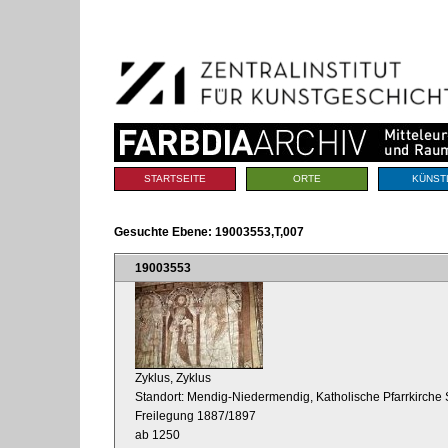
Benutzerspezifische
Direkt
Werkzeuge
zum
Inhalt
|
Direkt
zur
Navigation
Sektionen
STARTSEITE
ORTE
KÜNST
Gesuchte Ebene:
19003553,T,007
19003553
Zyklus, Zyklus
Standort: Mendig-Niedermendig, Katholische Pfarrkirche S
Freilegung 1887/1897
ab 1250