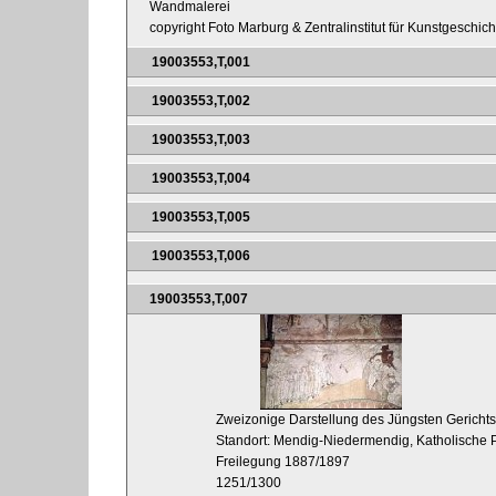
Wandmalerei
copyright Foto Marburg & Zentralinstitut für Kunstgeschic
19003553,T,001
19003553,T,002
19003553,T,003
19003553,T,004
19003553,T,005
19003553,T,006
19003553,T,007
Zweizonige Darstellung des Jüngsten Gericht
Standort: Mendig-Niedermendig, Katholische P
Freilegung 1887/1897
1251/1300