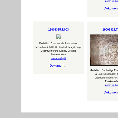
zoom in digi
Dokumen
19003325,T,003
19003325,T
Medaillon: Christus als Pantocrator,
Medaillon & Bildfeld Standort: Magdeburg,
Liebfrauenkirche Kirche, Vorhalle
Freskomalerei
zoom in digilib
Dokument…
Medaillon: Der heilige Er
& Bildfeld Standort:
Liebfrauenkirche Kirc
Freskomale
zoom in digi
Dokumen