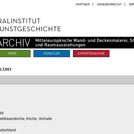
PARTNER
URHEBERRECHT
IM
ORTE
KÜNSTLER
EXPERTENSUCHE
,T,003
ld
ebfrauenkirche, Kirche, Vorhalle
eutschland