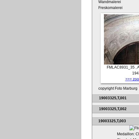
Wandmalerei
Freskomalerei
FMLAC8931_35
, 
194
>>> zoom
copyright Foto Marburg
19003325,T,001
19003325,T,002
19003325,T,003
Medaillon: Ch