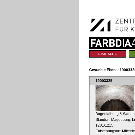
Benutzerspezifische
Direkt
Werkzeuge
zum
Inhalt
|
Direkt
zur
Navigation
Sektionen
STARTSEITE
Gesuchte Ebene:
19003325
19003325
Bogenlaibung & Wandbi
Standort: Magdeburg, Li
1201/1215
Entstehungsort: Mitteld