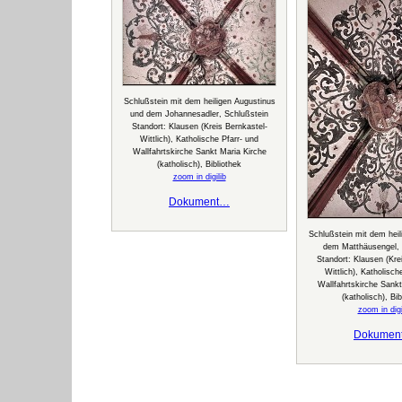
Schlußstein mit dem heiligen Augustinus
und dem Johannesadler, Schlußstein
Standort: Klausen (Kreis Bernkastel-
Wittlich), Katholische Pfarr- und
Wallfahrtskirche Sankt Maria Kirche
(katholisch), Bibliothek
zoom in digilib
Dokument…
Schlußstein mit dem heil
dem Matthäusengel, 
Standort: Klausen (Kre
Wittlich), Katholisch
Wallfahrtskirche Sankt
(katholisch), Bib
zoom in digi
Dokumen