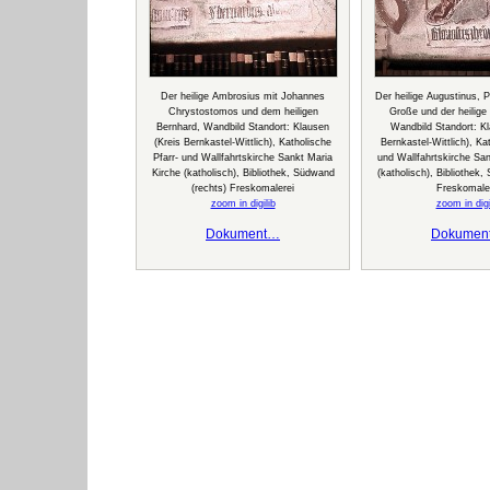
Der heilige Ambrosius mit Johannes
Der heilige Augustinus, 
Chrystostomos und dem heiligen
Große und der heilige
Bernhard, Wandbild Standort: Klausen
Wandbild Standort: Kl
(Kreis Bernkastel-Wittlich), Katholische
Bernkastel-Wittlich), Ka
Pfarr- und Wallfahrtskirche Sankt Maria
und Wallfahrtskirche San
Kirche (katholisch), Bibliothek, Südwand
(katholisch), Bibliothek,
(rechts) Freskomalerei
Freskomale
zoom in digilib
zoom in digi
Dokument…
Dokumen