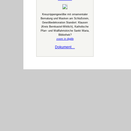
Kreuzrippengewölbe mit ornamentaler
Bemalung und Masken am Schlußstein,
Gewölbedekoration Standort: Klausen
(Kreis Bernkastel-Wittlich), Katholische
Pfarr- und Wallfahrtskirche Sankt Maria,
Bibliothek?
zoom in digilib
Dokument…