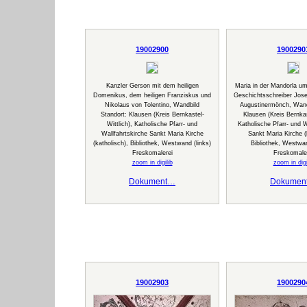
19002900
1900290
Kanzler Gerson mit dem heiligen
Maria in der Mandorla 
Domenikus, dem heiligen Franziskus und
Geschichtsschreiber Jos
Nikolaus von Tolentino, Wandbild
Augustinermönch, Wand
Standort: Klausen (Kreis Bernkastel-
Klausen (Kreis Bernkas
Wittlich), Katholische Pfarr- und
Katholische Pfarr- und W
Wallfahrtskirche Sankt Maria Kirche
Sankt Maria Kirche (
(katholisch), Bibliothek, Westwand (links)
Bibliothek, Westwan
Freskomalerei
Freskomale
zoom in digilib
zoom in digi
Dokument…
Dokumen
19002903
1900290