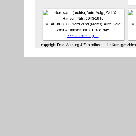
FMLAC8913_05
Nordwand (rechts), Aufn. Voigt,
FML
Wolf & Hansen, Nils, 1943/1945
>>> zoom in digilib
copyright Foto Marburg & Zentralinstitut für Kunstgeschic