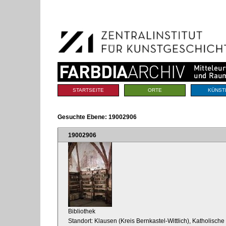
Benutzerspezifische
Direkt
Werkzeuge
zum
Inhalt
|
Direkt
zur
Navigation
Sektionen
STARTSEITE
ORTE
KÜNST
Gesuchte Ebene:
19002906
19002906
Bibliothek
Standort: Klausen (Kreis Bernkastel-Wittlich), Katholische