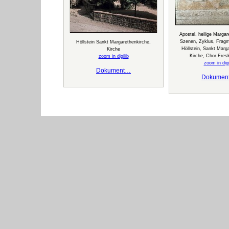
Apostel, heilige Margar
Szenen, Zyklus, Fragm
Höllstein Sankt Margarethenkirche,
Höllstein, Sankt Marg
Kirche
Kirche, Chor Fres
zoom in digilib
zoom in digi
Dokument…
Dokumen