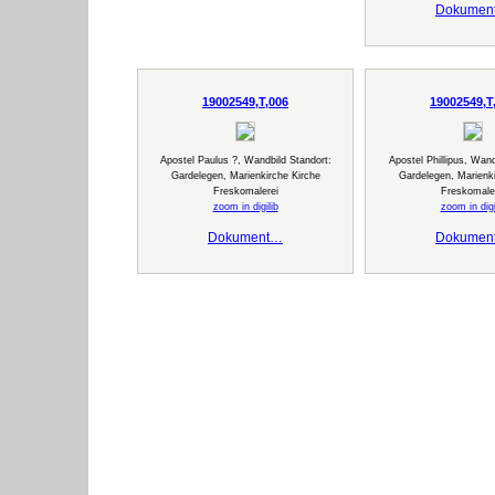
Dokumen
19002549,T,006
19002549,T
Apostel Paulus ?, Wandbild Standort:
Apostel Phillipus, Wand
Gardelegen, Marienkirche Kirche
Gardelegen, Marienki
Freskomalerei
Freskomale
zoom in digilib
zoom in digi
Dokument…
Dokumen