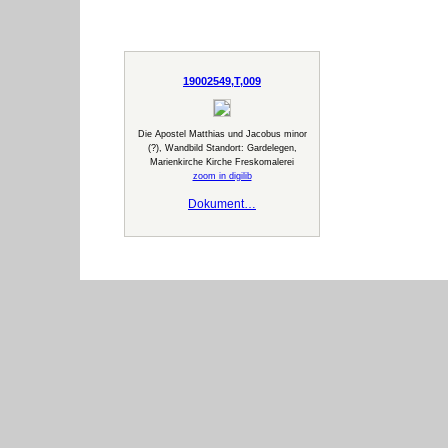
19002549,T,009
Die Apostel Matthias und Jacobus minor
(?), Wandbild Standort: Gardelegen,
Marienkirche Kirche Freskomalerei
zoom in digilib
Dokument…