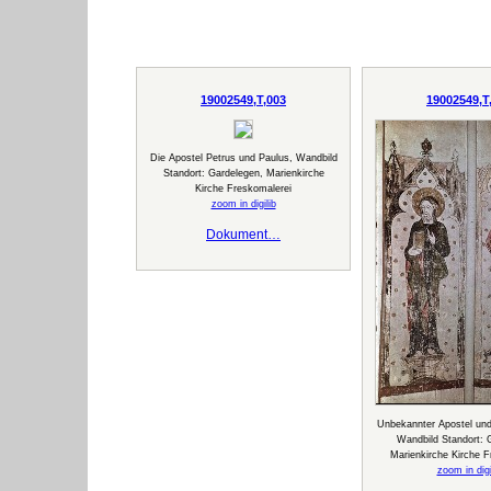
19002549,T,003
19002549,T
Die Apostel Petrus und Paulus, Wandbild
Standort: Gardelegen, Marienkirche
Kirche Freskomalerei
zoom in digilib
Dokument…
Unbekannter Apostel un
Wandbild Standort: 
Marienkirche Kirche F
zoom in digi