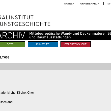
PARTNER
URHEBERRECHT
IM
ORTE
KÜNSTLER
EXPERTENSUCHE
,T,003
arienkirche, Kirche, Chor
utschland