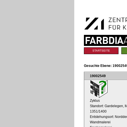
Benutzerspezifische
Direkt
Werkzeuge
zum
Inhalt
|
Direkt
zur
Navigation
Sektionen
STARTSEITE
Gesuchte Ebene:
19002549
19002549
Zyklus
Standort: Gardelegen, M
1351/1400
Entstehungsort: Nordde
Wandmalerei