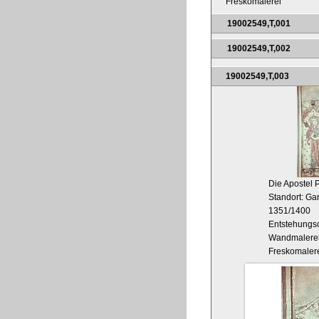
Freskomalerei
19002549,T,001
19002549,T,002
19002549,T,003
Die Apostel 
Standort: Ga
1351/1400
Entstehungso
Wandmalere
Freskomaler