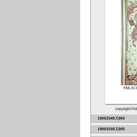
FMLAC
copyright Fot
19002549,T,004
19002549,T,005