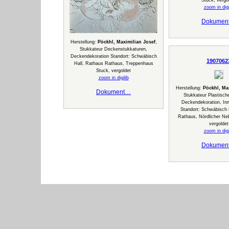
Stuck, vergo
zoom in digi
Dokumen
Herstellung:
Pöckhl, Maximilian Josef
,
Stukkateur Deckenstukkaturen,
Deckendekoration Standort: Schwäbisch
1907062
Hall, Rathaus Rathaus, Treppenhaus
Stuck, vergoldet
zoom in digilib
Herstellung:
Pöckhl, Ma
Dokument…
Stukkateur Plastisc
Deckendekoration, In
Standort: Schwäbisch 
Rathaus, Nördlicher Ne
vergoldet
zoom in digi
Dokumen