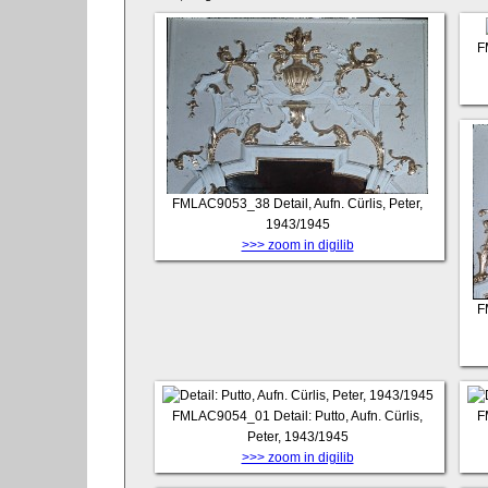
F
FMLAC9053_38
Detail, Aufn. Cürlis, Peter,
1943/1945
>>> zoom in digilib
F
FMLAC9054_01
Detail: Putto, Aufn. Cürlis,
F
Peter, 1943/1945
>>> zoom in digilib