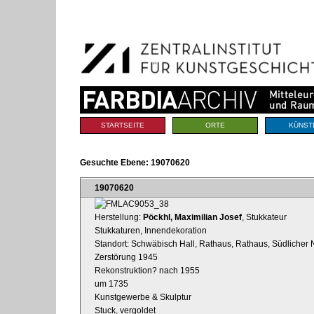
Benutzerspezifische
Direkt
Werkzeuge
zum
Inhalt
|
Direkt
zur
Navigation
Sektionen
STARTSEITE
ORTE
KÜNST
Gesuchte Ebene:
19070620
19070620
Herstellung:
Pöckhl, Maximilian Josef
, Stukkateur
Stukkaturen, Innendekoration
Standort: Schwäbisch Hall, Rathaus, Rathaus, Südlicher
Zerstörung 1945
Rekonstruktion? nach 1955
um 1735
Kunstgewerbe & Skulptur
Stuck, vergoldet