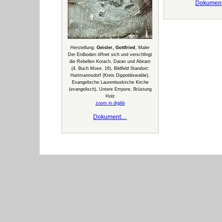
Dokumen
Herstellung:
Geisler, Gottfried
, Maler
Der Erdboden öffnet sich und verschlingt
die Rebellen Korach, Datan und Abiram
(4. Buch Mose, 16), Bildfeld Standort:
Hartmannsdorf (Kreis Dippoldiswalde),
Evangelische Laurentiuskirche Kirche
(evangelisch), Untere Empore, Brüstung
Holz
zoom in digilib
Dokument…