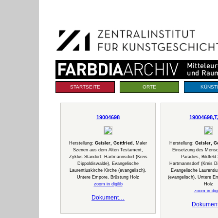
Benutzerspezifische
Direkt
Werkzeuge
zum
Inhalt
|
Direkt
zur
Navigation
Sektionen
STARTSEITE
ORTE
KÜNST
19004698
19004698,T
Herstellung:
Geisler, Gottfried
, Maler
Herstellung:
Geisler, G
Szenen aus dem Alten Testament,
Einsetzung des Mensc
Zyklus Standort: Hartmannsdorf (Kreis
Paradies, Bildfeld
Dippoldiswalde), Evangelische
Hartmannsdorf (Kreis Di
Laurentiuskirche Kirche (evangelisch),
Evangelische Laurentiu
Untere Empore, Brüstung Holz
(evangelisch), Untere E
zoom in digilib
Holz
zoom in digi
Dokument…
Dokumen