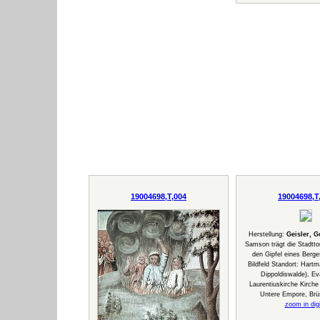
19004698,T,004
19004698,T
Herstellung:
Geisler, G
Samson trägt die Stadtto
den Gipfel eines Berge
Bildfeld Standort: Hartm
Dippoldiswalde), Ev
Laurentiuskirche Kirche
Untere Empore, Brü
zoom in digi