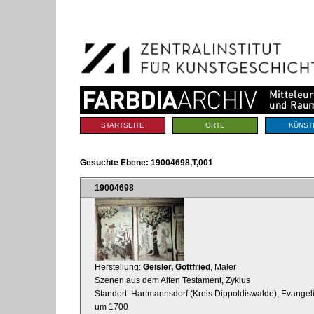
Benutzerspezifische
Direkt
Werkzeuge
zum
Inhalt
|
Direkt
zur
Navigation
Sektionen
STARTSEITE
ORTE
KÜNST
Gesuchte Ebene:
19004698,T,001
19004698
Herstellung:
Geisler, Gottfried
, Maler
Szenen aus dem Alten Testament, Zyklus
Standort: Hartmannsdorf (Kreis Dippoldiswalde), Evangel
um 1700