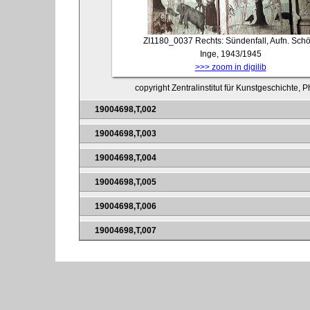
ZI1180_0037
Rechts: Sündenfall, Aufn. Schö
Inge, 1943/1945
>>> zoom in digilib
copyright Zentralinstitut für Kunstgeschichte,
19004698,T,002
19004698,T,003
19004698,T,004
19004698,T,005
19004698,T,006
19004698,T,007