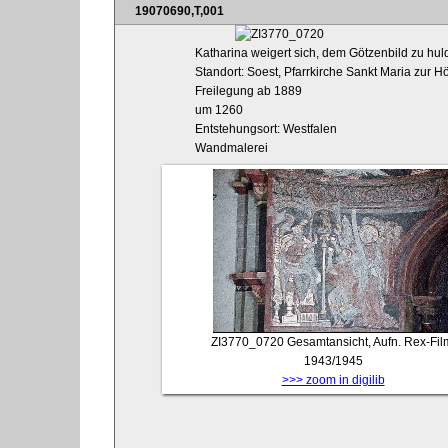
19070690,T,001
Katharina weigert sich, dem Götzenbild zu hu
Standort: Soest, Pfarrkirche Sankt Maria zur 
Freilegung ab 1889
um 1260
Entstehungsort: Westfalen
Wandmalerei
ZI3770_0720
Gesamtansicht, Aufn. Rex-Fil
1943/1945
>>> zoom in digilib