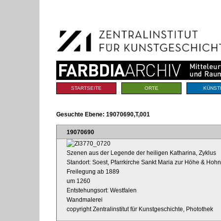
Benutzerspezifische
Direkt
Werkzeuge
zum
Inhalt
|
Direkt
zur
Navigation
Sektionen
STARTSEITE
ORTE
KÜNST
Gesuchte Ebene:
19070690,T,001
19070690
Szenen aus der Legende der heiligen Katharina, Zyklus
Standort: Soest, Pfarrkirche Sankt Maria zur Höhe & Hohn
Freilegung ab 1889
um 1260
Entstehungsort: Westfalen
Wandmalerei
copyright Zentralinstitut für Kunstgeschichte, Photothek