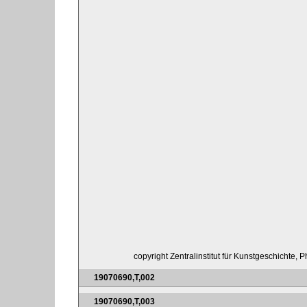
copyright Zentralinstitut für Kunstgeschichte, 
19070690,T,002
19070690,T,003