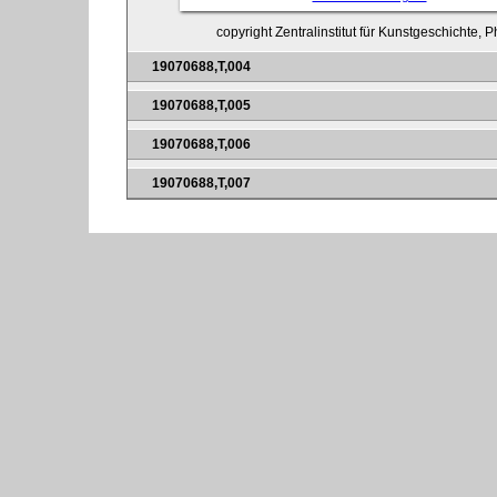
copyright Zentralinstitut für Kunstgeschichte, 
19070688,T,004
19070688,T,005
19070688,T,006
19070688,T,007