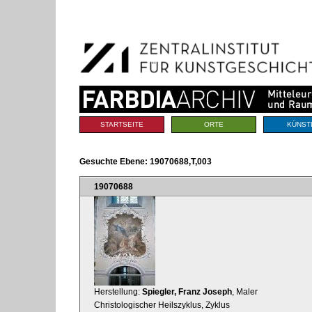
Benutzerspezifische
Direkt
Werkzeuge
zum
Inhalt
|
Direkt
zur
Navigation
Sektionen
STARTSEITE
ORTE
KÜNST
Gesuchte Ebene:
19070688,T,003
19070688
Herstellung:
Spiegler, Franz Joseph
, Maler
Christologischer Heilszyklus, Zyklus