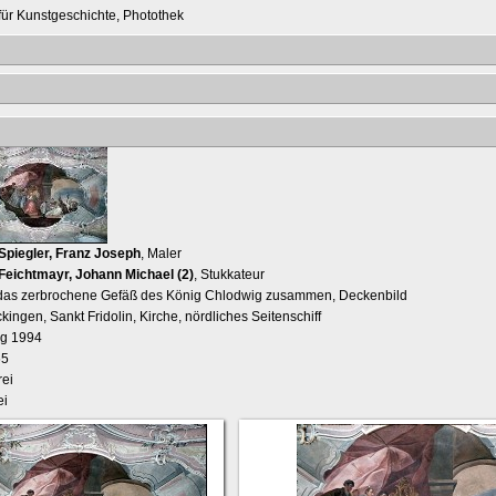
t für Kunstgeschichte, Photothek
Spiegler, Franz Joseph
, Maler
Feichtmayr, Johann Michael (2)
, Stukkateur
t das zerbrochene Gefäß des König Chlodwig zusammen, Deckenbild
kingen, Sankt Fridolin, Kirche, nördliches Seitenschiff
ng 1994
65
ei
ei