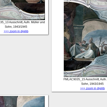
35_13
Ausschnitt, Aufn. Müller und
Sohn, 1943/1945
>>> zoom in digilib
FMLAC9035_15
Ausschnitt, Aufn
Sohn, 1943/1945
>>> zoom in digilib