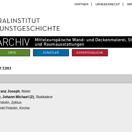
PARTNER
URHEBERRECHT
IM
ORTE
KÜNSTLER
EXPERTENSUCHE
,T,003
Franz Joseph
, Maler
, Johann Michael (2)
, Stukkateur
idolin, Zyklus
kt Fridolin, Kirche