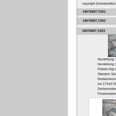
copyright Zentralinstitu
19070687,T,001
19070687,T,002
19070687,T,003
Herstellung:
Herstellung:
Fridolin füg
Standort: Säc
Restaurieru
um 1754/17
Deckenmaler
Freskomaler