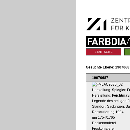
Benutzerspezifische
Direkt
Werkzeuge
zum
Inhalt
|
Direkt
zur
Navigation
Sektionen
STARTSEITE
Gesuchte Ebene:
19070687
19070687
Herstellung:
Spiegler, 
Herstellung:
Feichtmayr
Legende des heiligen Fr
Standort: Säckingen, San
Restaurierung 1994
um 1754/1765
Deckenmalerei
Freskomalerei