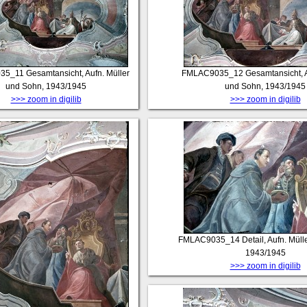
35_11
Gesamtansicht, Aufn. Müller
FMLAC9035_12
Gesamtansicht, A
und Sohn, 1943/1945
und Sohn, 1943/1945
>>> zoom in digilib
>>> zoom in digilib
FMLAC9035_14
Detail, Aufn. Mül
1943/1945
>>> zoom in digilib