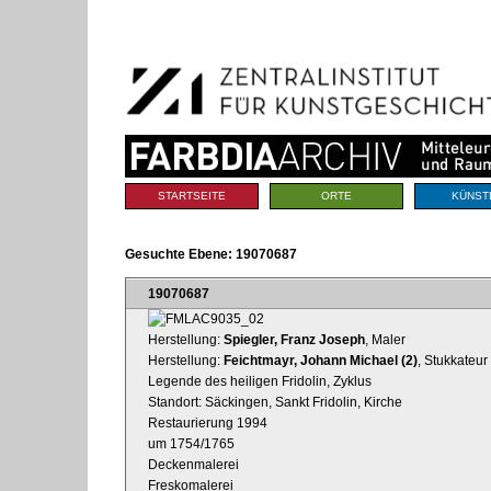
Benutzerspezifische
Direkt
Werkzeuge
zum
Inhalt
|
Direkt
zur
Navigation
Sektionen
STARTSEITE
ORTE
KÜNST
Gesuchte Ebene:
19070687
19070687
Herstellung:
Spiegler, Franz Joseph
, Maler
Herstellung:
Feichtmayr, Johann Michael (2)
, Stukkateur
Legende des heiligen Fridolin, Zyklus
Standort: Säckingen, Sankt Fridolin, Kirche
Restaurierung 1994
um 1754/1765
Deckenmalerei
Freskomalerei