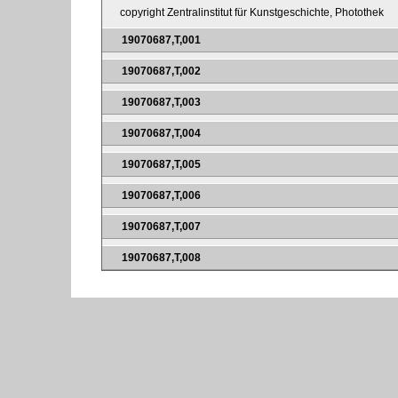
copyright Zentralinstitut für Kunstgeschichte, Photothek
19070687,T,001
19070687,T,002
19070687,T,003
19070687,T,004
19070687,T,005
19070687,T,006
19070687,T,007
19070687,T,008