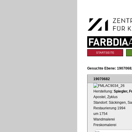
Benutzerspezifische
Direkt
Werkzeuge
zum
Inhalt
|
Direkt
zur
Navigation
Sektionen
STARTSEITE
Gesuchte Ebene:
1907068
19070682
Herstellung:
Spiegler, 
Apostel, Zyklus
Standort: Säckingen, Sank
Restaurierung 1994
um 1754
Wandmalerei
Freskomalerei