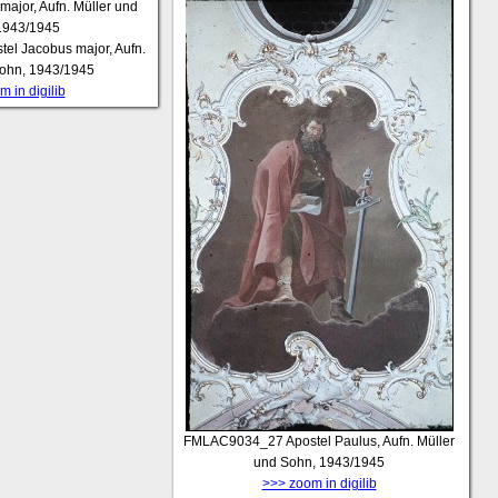
tel Jacobus major, Aufn.
Sohn, 1943/1945
 in digilib
FMLAC9034_27
Apostel Paulus, Aufn. Müller
und Sohn, 1943/1945
>>> zoom in digilib