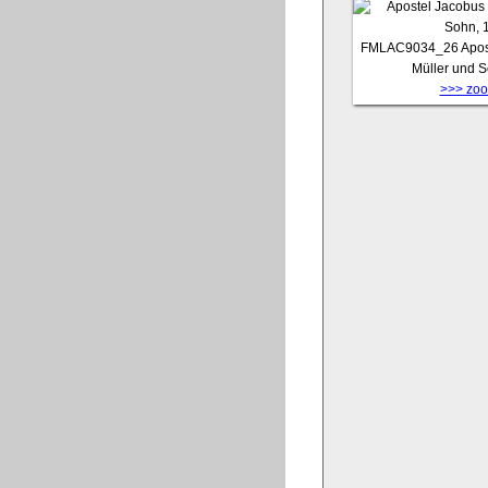
FMLAC9034_26
Apos
Müller und 
>>> zoom