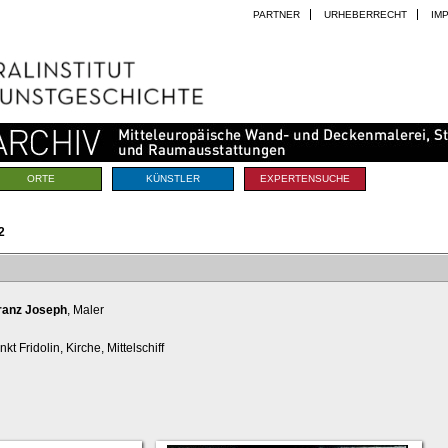
PARTNER
URHEBERRECHT
IM
ORTE
KÜNSTLER
EXPERTENSUCHE
2
Franz Joseph
, Maler
t Fridolin, Kirche, Mittelschiff